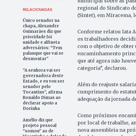
municipal sobre as paut
regional do Sindicato 
RELACIONADAS
(Sintet), em Miracema,
Único senador na
chapa, Alexandre
Conforme relatou Iata A
Guimarães diz que
prioridade foi
os trabalhadores decid
unidade e alfineta
com o objetivo de obter
adversários: “Tem
encaminhamento princip
palanque que vai se
desmontar”
que até agora não houve
categoria”, declarou.
“A senhora vai ser
governadora deste
Estado, e eu vou ser
Além do reajuste salari
senador pelo
cumprimento do estatuto
Tocantins”, afirma
Ronaldo Dimas ao
adequação da jornada de
declarar apoio a
Dorinha
Como próximos encaminh
Amélio diz que
por local de trabalho, a
projeto pessoal
nova assembleia na próxi
“somou” ao de