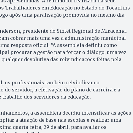
as apresentadas. A reunião foi realizada na sede
dos Trabalhadores em Educação no Estado do Tocantins
 logo após uma paralisação promovida no mesmo dia.
nderson, presidente do Sintet Regional de Miracema,
iram cobrar mais uma vez a administração municipal
 uma resposta oficial. “A assembleia definiu como
al procurar a gestão para forçar o diálogo, uma vez
 qualquer devolutiva das reivindicações feitas pela
al, os profissionais também reivindicam o
 do servidor, a efetivação do plano de carreira e a
 trabalho dos servidores da educação.
amentos, a assembleia decidiu intensificar as ações
mpliar a atuação de base nas escolas e realizar uma
ma quarta-feira, 29 de abril, para avaliar os