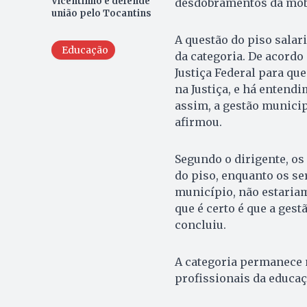
Vicentinho e defende
desdobramentos da mobi
união pelo Tocantins
A questão do piso salar
Educação
da categoria. De acordo
Justiça Federal para qu
na Justiça, e há entendi
assim, a gestão munici
afirmou.
Segundo o dirigente, o
do piso, enquanto os ser
município, não estaria
que é certo é que a ges
concluiu.
A categoria permanece m
profissionais da educa