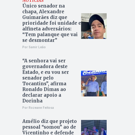
NOTÍCIAS
Único senador na
chapa, Alexandre
Guimarães diz que
prioridade foi unidade e
alfineta adversários:
“Tem palanque que vai
se desmontar”
Por Samir Leão
“A senhora vai ser
governadora deste
Estado, e eu vou ser
senador pelo
Tocantins”, afirma
Ronaldo Dimas ao
declarar apoio a
Dorinha
Por Rozeane Feitosa
Amélio diz que projeto
pessoal “somou” ao de
Vicentinho e defende