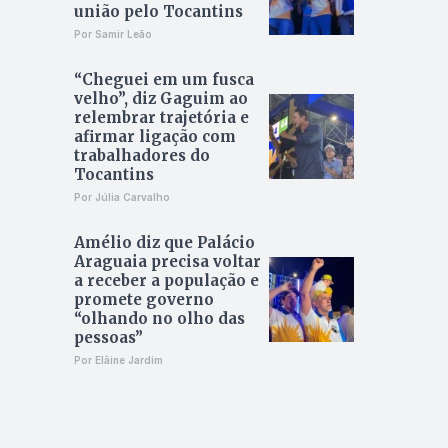
união pelo Tocantins
Por Samir Leão
“Cheguei em um fusca
velho”, diz Gaguim ao
relembrar trajetória e
afirmar ligação com
trabalhadores do
Tocantins
Por Júlia Carvalho
Amélio diz que Palácio
Araguaia precisa voltar
a receber a população e
promete governo
“olhando no olho das
pessoas”
Por Elâine Jardim