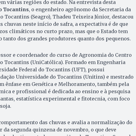
em várias regiões do estado. Na entrevista desta
o Tocantins
, o engenheiro agrônomo da Secretaria da
do Tocantins (Seagro), Thadeu Teixeira Júnior, destacou
s chuvas neste início de safra, a expectativa é de que
zos climáticos no curto prazo, mas que o Estado tem
 tanto dos grandes produtores quanto dos pequenos.
essor e coordenador do curso de Agronomia do Centro
 do Tocantins (UniCatólica). Formado em Engenharia
sidade Federal do Tocantins (UFT), possui
ndação Universidade do Tocantins (Unitins) e mestrado
om ênfase em Genética e Melhoramento, também pela
mica e profissional é dedicada ao ensino e à pesquisa
tas, estatística experimental e fitotecnia, com foco
soja.
omportamento das chuvas e avalia a normalização do
ir da segunda quinzena de novembro, o que deve