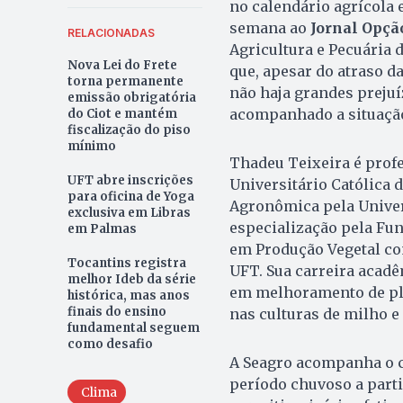
no calendário agrícola 
semana ao
Jornal Opçã
RELACIONADAS
Agricultura e Pecuária 
Nova Lei do Frete
que, apesar do atraso da
torna permanente
não haja grandes prejuí
emissão obrigatória
acompanhado a situação
do Ciot e mantém
fiscalização do piso
mínimo
Thadeu Teixeira
é prof
UFT abre inscrições
Universitário Católica
para oficina de Yoga
Agronômica pela Univer
exclusiva em Libras
especialização pela Fu
em Palmas
em Produção Vegetal c
Tocantins registra
UFT. Sua carreira acadê
melhor Ideb da série
em melhoramento de plan
histórica, mas anos
finais do ensino
nas culturas de milho e 
fundamental seguem
como desafio
A Seagro acompanha o c
período chuvoso a part
Clima