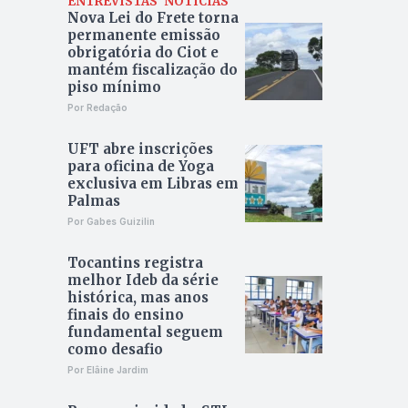
ENTREVISTAS
NOTÍCIAS
Nova Lei do Frete torna
permanente emissão
obrigatória do Ciot e
mantém fiscalização do
piso mínimo
Por Redação
UFT abre inscrições
para oficina de Yoga
exclusiva em Libras em
Palmas
Por Gabes Guizilin
Tocantins registra
melhor Ideb da série
histórica, mas anos
finais do ensino
fundamental seguem
como desafio
Por Elâine Jardim