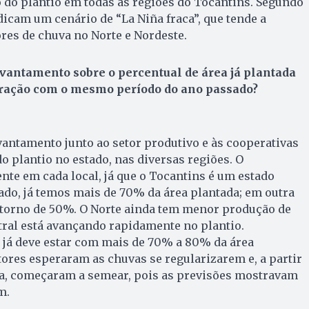
vo do plantio em todas as regiões do Tocantins. Segundo
dicam um cenário de “La Niña fraca”, que tende a
res de chuva no Norte e Nordeste.
vantamento sobre o percentual de área já plantada
ração com o mesmo período do ano passado?
antamento junto ao setor produtivo e às cooperativas
do plantio no estado, nas diversas regiões. O
te em cada local, já que o Tocantins é um estado
ado, já temos mais de 70% da área plantada; em outra
m torno de 50%. O Norte ainda tem menor produção de
tral está avançando rapidamente no plantio.
 já deve estar com mais de 70% a 80% da área
ores esperaram as chuvas se regularizarem e, a partir
a, começaram a semear, pois as previsões mostravam
m.