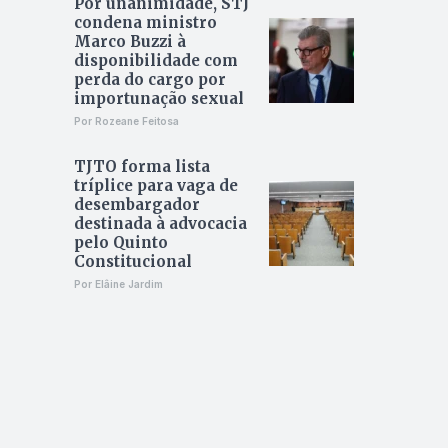
Por unanimidade, STJ
condena ministro
Marco Buzzi à
disponibilidade com
perda do cargo por
importunação sexual
Por Rozeane Feitosa
TJTO forma lista
tríplice para vaga de
desembargador
destinada à advocacia
pelo Quinto
Constitucional
Por Elâine Jardim