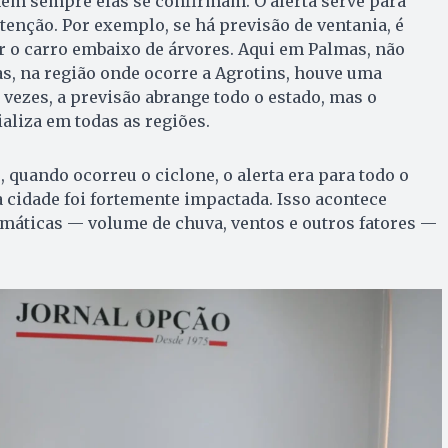
nem sempre elas se confirmam. O alerta serve para
enção. Por exemplo, se há previsão de ventania, é
r o carro embaixo de árvores. Aqui em Palmas, não
s, na região onde ocorre a Agrotins, houve uma
 vezes, a previsão abrange todo o estado, mas o
liza em todas as regiões.
 quando ocorreu o ciclone, o alerta era para todo o
cidade foi fortemente impactada. Isso acontece
máticas — volume de chuva, ventos e outros fatores —