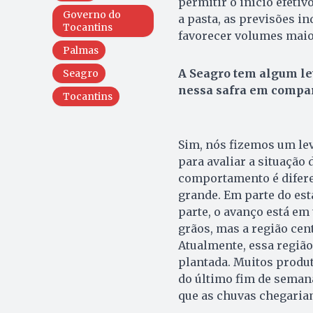
permitir o início efeti
Governo do
a pasta, as previsões in
Tocantins
favorecer volumes maio
Palmas
A Seagro tem algum le
Seagro
nessa safra em compa
Tocantins
Sim, nós fizemos um lev
para avaliar a situação 
comportamento é diferen
grande. Em parte do est
parte, o avanço está e
grãos, mas a região cen
Atualmente, essa região
plantada. Muitos produt
do último fim de seman
que as chuvas chegaria