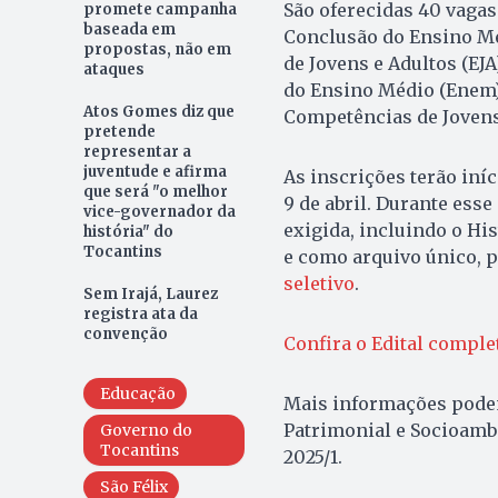
São oferecidas 40 vagas
promete campanha
baseada em
Conclusão do Ensino Mé
propostas, não em
de Jovens e Adultos (EJ
ataques
do Ensino Médio (Enem)
Atos Gomes diz que
Competências de Jovens 
pretende
representar a
juventude e afirma
As inscrições terão iníc
que será "o melhor
9 de abril. Durante ess
vice-governador da
exigida, incluindo o Hi
história" do
Tocantins
e como arquivo único, p
seletivo
.
Sem Irajá, Laurez
registra ata da
convenção
Confira o Edital comple
Educação
Mais informações pode
Patrimonial e Socioam
Governo do
Tocantins
2025/1.
São Félix