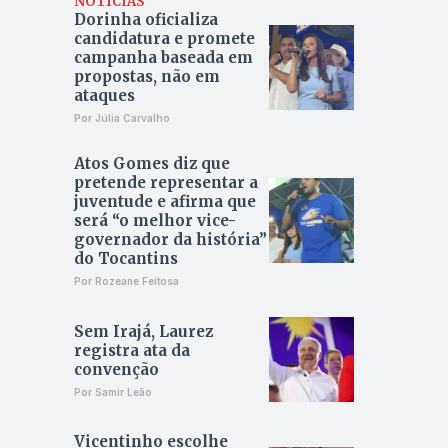
NOTÍCIAS
Dorinha oficializa
candidatura e promete
campanha baseada em
propostas, não em
ataques
Por Júlia Carvalho
Atos Gomes diz que
pretende representar a
juventude e afirma que
será “o melhor vice-
governador da história”
do Tocantins
Por Rozeane Feitosa
Sem Irajá, Laurez
registra ata da
convenção
Por Samir Leão
Vicentinho escolhe