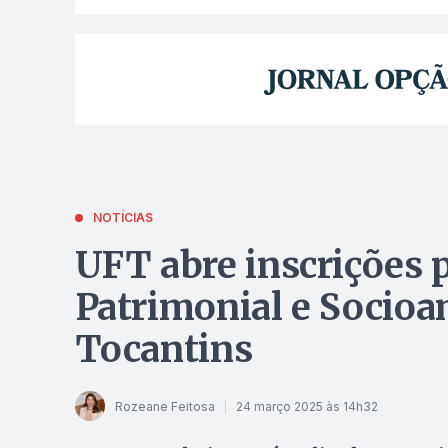
NOTÍCIAS
UFT abre inscrições 
Patrimonial e Socioa
Tocantins
Rozeane Feitosa
24 março 2025 às 14h32