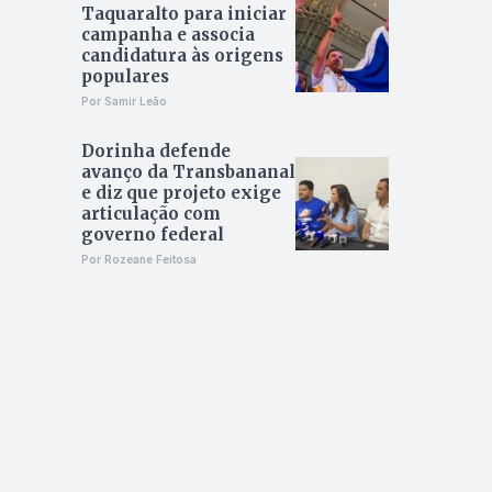
Taquaralto para iniciar
campanha e associa
candidatura às origens
populares
Por Samir Leão
Dorinha defende
avanço da Transbananal
e diz que projeto exige
articulação com
governo federal
Por Rozeane Feitosa