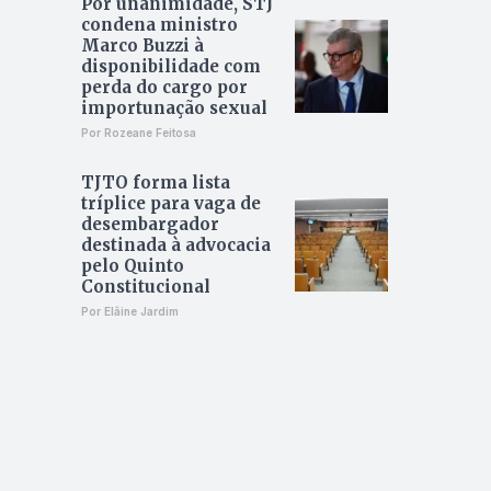
Por unanimidade, STJ
condena ministro
Marco Buzzi à
disponibilidade com
perda do cargo por
importunação sexual
Por Rozeane Feitosa
TJTO forma lista
tríplice para vaga de
desembargador
destinada à advocacia
pelo Quinto
Constitucional
Por Elâine Jardim