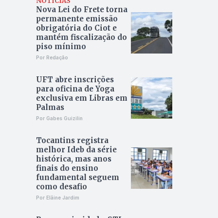
NOTÍCIAS
Nova Lei do Frete torna
permanente emissão
obrigatória do Ciot e
mantém fiscalização do
piso mínimo
Por Redação
UFT abre inscrições
para oficina de Yoga
exclusiva em Libras em
Palmas
Por Gabes Guizilin
Tocantins registra
melhor Ideb da série
histórica, mas anos
finais do ensino
fundamental seguem
como desafio
Por Elâine Jardim