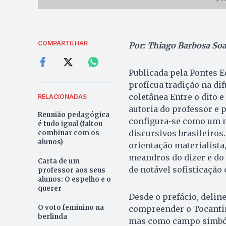
COMPARTILHAR
Por: Thiago Barbosa Soa
Publicada pela Pontes E
profícua tradição na di
coletânea Entre o dito e
RELACIONADAS
autoria do professor e
Reunião pedagógica
configura-se como um m
é tudo igual (faltou
discursivos brasileiros
combinar com os
alunos)
orientação materialista
meandros do dizer e do 
Carta de um
de notável sofisticação 
professor aos seus
alunos: O espelho e o
querer
Desde o prefácio, deline
O voto feminino na
compreender o Tocantin
berlinda
mas como campo simbóli