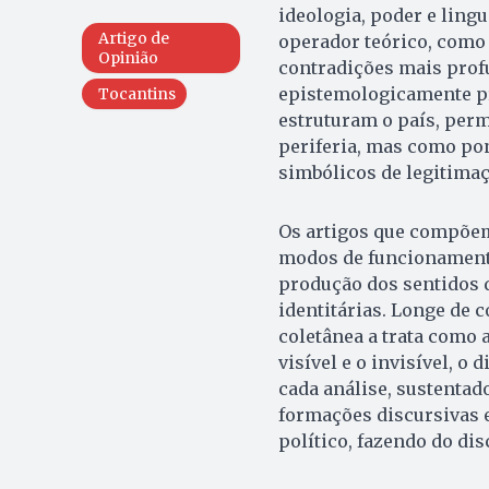
ideologia, poder e ling
Artigo de
operador teórico, como l
Opinião
contradições mais prof
epistemologicamente pr
Tocantins
estruturam o país, per
periferia, mas como po
simbólicos de legitimaç
Os artigos que compõem
modos de funcionamento
produção dos sentidos q
identitárias. Longe de 
coletânea a trata como 
visível e o invisível, o 
cada análise, sustentad
formações discursivas e
político, fazendo do di