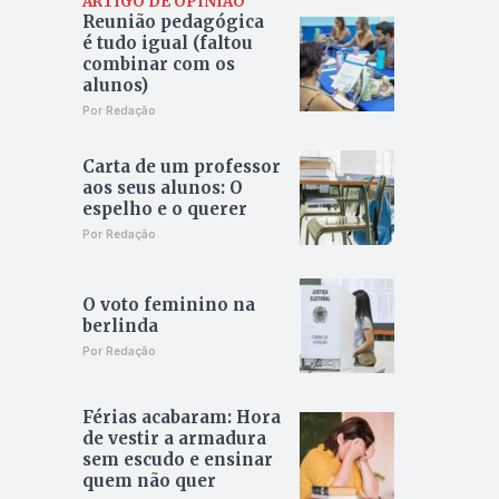
ARTIGO DE OPINIÃO
Reunião pedagógica
é tudo igual (faltou
combinar com os
alunos)
Por Redação
Carta de um professor
aos seus alunos: O
espelho e o querer
Por Redação
O voto feminino na
berlinda
Por Redação
Férias acabaram: Hora
de vestir a armadura
sem escudo e ensinar
quem não quer