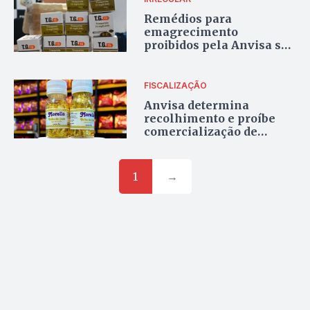
Remédios para
emagrecimento
proibidos pela Anvisa são
apreendidos em Paraíso
do Tocantins
FISCALIZAÇÃO
Anvisa determina
recolhimento e proíbe
comercialização de
decorações alimentícias
contendo plástico e
glitter
1
→