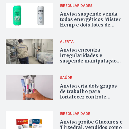
IRREGULARIDADES
Anvisa suspende venda
todos energéticos Mister
Hemp e dois lotes de
água mineral da Mamba
Water
ALERTA
Anvisa encontra
irregularidades e
suspende manipulação
de tirzepatida em
empresa no Tocantins
SAÚDE
Anvisa cria dois grupos
de trabalho para
fortalecer controle
sanitário e uso seguro de
canetas emagrecedoras
IRREGULARIDADE
Anvisa proíbe Gluconex e
Tirzedral, vendidos como