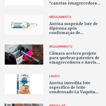
“canetas emagrecedoras”
sem registro
MEDICAMENTO
Anvisa suspende lote de
dipirona após
confirmação de
contaminação
REQUERIMENTO
Câmara acelera projeto
para quebrar patentes de
emagrecedores e Anvisa
emite alerta sobre risco
de pancreatite grave
LAUDO
Anvisa interdita lote
específico de leite
condensado La Vaquita
após reprovação em
análise microbiológica
IRREGULAR