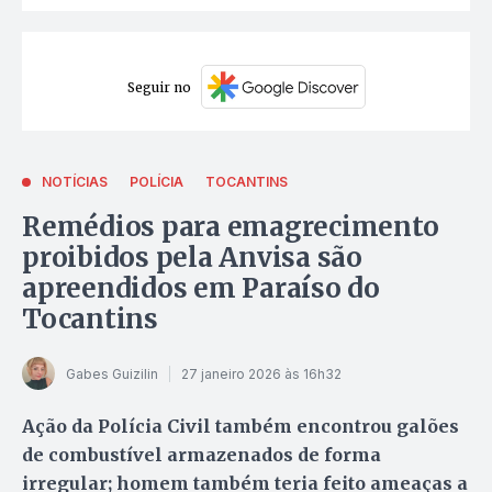
Seguir no
NOTÍCIAS
POLÍCIA
TOCANTINS
Remédios para emagrecimento
proibidos pela Anvisa são
apreendidos em Paraíso do
Tocantins
Gabes Guizilin
27 janeiro 2026 às 16h32
Ação da Polícia Civil também encontrou galões
de combustível armazenados de forma
irregular; homem também teria feito ameaças a