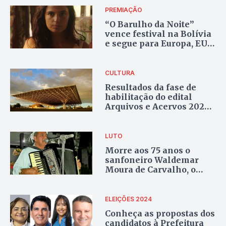
PREMIAÇÃO
“O Barulho da Noite”
vence festival na Bolívia
e segue para Europa, EUA
e Marrocos
CULTURA
Resultados da fase de
habilitação do edital
Arquivos e Acervos 2024
serão divulgados nesta
segunda-feira
LUTO
Morre aos 75 anos o
sanfoneiro Waldemar
Moura de Carvalho, o
Antista do Acordeon
ELEIÇÕES 2024
Conheça as propostas dos
candidatos à Prefeitura