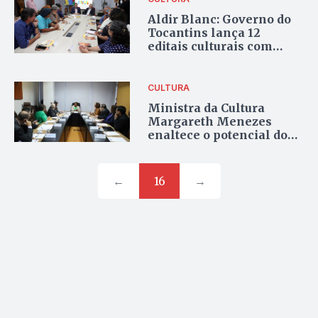
Aldir Blanc: Governo do
Tocantins lança 12
editais culturais com
investimento de R$25
milhões
CULTURA
Ministra da Cultura
Margareth Menezes
enaltece o potencial do
Tocantins no setor
cultural
←
16
→