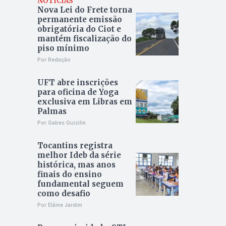
NOTÍCIAS
Nova Lei do Frete torna
permanente emissão
obrigatória do Ciot e
mantém fiscalização do
piso mínimo
Por Redação
UFT abre inscrições
para oficina de Yoga
exclusiva em Libras em
Palmas
Por Gabes Guizilin
Tocantins registra
melhor Ideb da série
histórica, mas anos
finais do ensino
fundamental seguem
como desafio
Por Elâine Jardim