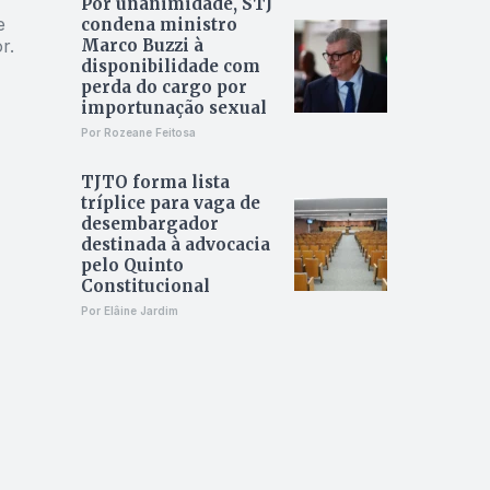
Por unanimidade, STJ
e
condena ministro
r.
Marco Buzzi à
disponibilidade com
perda do cargo por
importunação sexual
Por Rozeane Feitosa
TJTO forma lista
tríplice para vaga de
desembargador
destinada à advocacia
pelo Quinto
Constitucional
Por Elâine Jardim