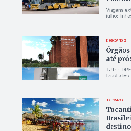
Viagens ext
julho; lin
DESCANSO
Órgãos 
até pró
TJTO, DPE
facultativ
TURISMO
Tocanti
Brasile
destino