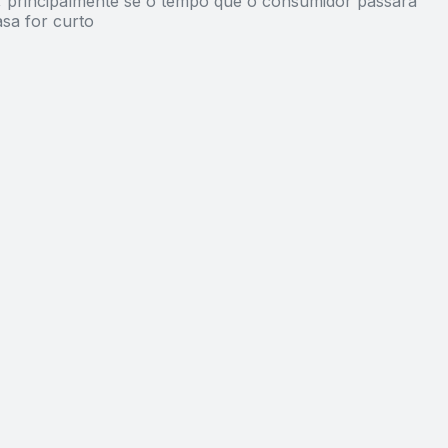
 principalmente se o tempo que o consumidor passará
asa for curto