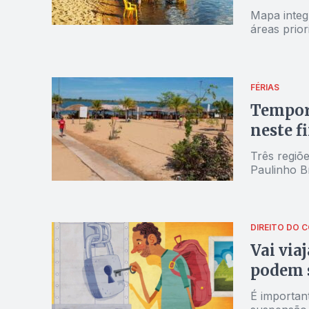
Mapa integ
áreas prior
FÉRIAS
Tempora
neste f
Três regiõe
Paulinho B
DIREITO DO 
Vai via
podem 
É important