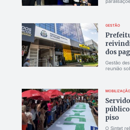
paralisaçõe
GESTÃO
Prefeit
reivind
dos pa
Gestão des
reunião sob
MOBILIZAÇÃ
Servido
público
piso
O Sintet re