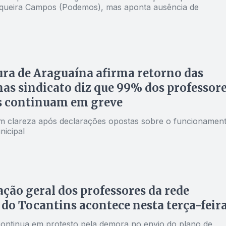
queira Campos (Podemos), mas aponta ausência de
ura de Araguaína afirma retorno das
mas sindicato diz que 99% dos professor
s continuam em greve
m clareza após declarações opostas sobre o funcionamen
nicipal
ação geral dos professores da rede
 do Tocantins acontece nesta terça-feir
continua em protesto pela demora no envio do plano de