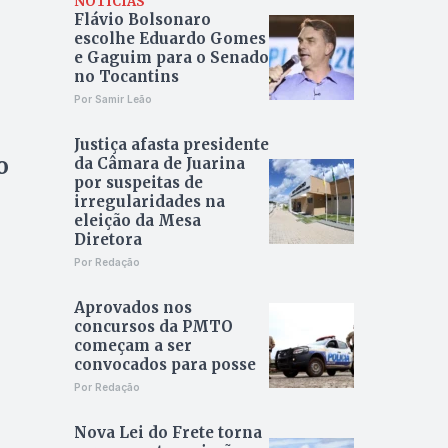
NOTÍCIAS
Flávio Bolsonaro
escolhe Eduardo Gomes
e Gaguim para o Senado
no Tocantins
Por Samir Leão
Justiça afasta presidente
o
da Câmara de Juarina
por suspeitas de
irregularidades na
eleição da Mesa
Diretora
Por Redação
Aprovados nos
concursos da PMTO
começam a ser
convocados para posse
Por Redação
Nova Lei do Frete torna