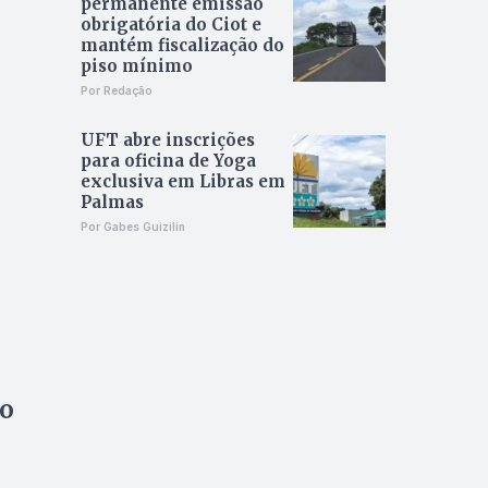
permanente emissão
obrigatória do Ciot e
mantém fiscalização do
piso mínimo
Por Redação
UFT abre inscrições
para oficina de Yoga
exclusiva em Libras em
Palmas
Por Gabes Guizilin
do