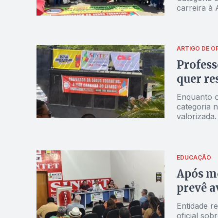
carreira à 
ARTIGO DE O
Profess
quer re
Enquanto o
categoria 
valorizada.
EDUCAÇÃO
Após mo
prevê 
Entidade re
oficial sob