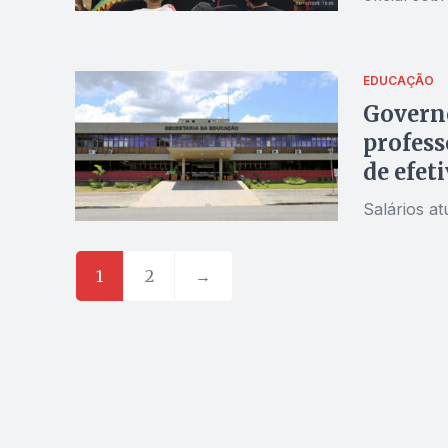
EDUCAÇÃO
Governo
profess
de efet
Salários at
1
2
→