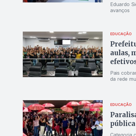
Eduardo Si
avanços
EDUCAÇÃO
Prefeit
aulas, 
efetivo
Pais cobra
da rede mu
EDUCAÇÃO
Paralis
pública
Categoria 