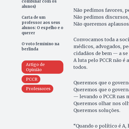
combinar com os
alunos)
Não pedimos favores, p
Não pedimos discursos,
Carta de um
professor aos seus
Não queremos aplausos
alunos: O espelho e o
querer
Convocamos toda a socie
O voto feminino na
médicos, advogados, ped
berlinda
cidadãos de bem — a se 
A luta pelo PCCR não é 
Artigo de
todos.
Opinião
PCCR
Queremos que o governo
Professores
Queremos que o governa
— levando o PCCR nas m
Queremos olhar nos olh
Queremos soluções.
“Quando o político é A,