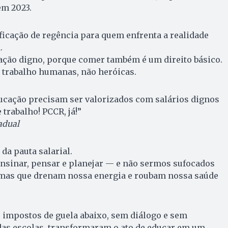
m 2023.
icação de regência para quem enfrenta a realidade
.
ção digno, porque comer também é um direito básico.
trabalho humanas, não heróicas.
ducação precisam ser valorizados com salários dignos
trabalho! PCCR, já!”
adual
da pauta salarial.
sinar, pensar e planejar — e não sermos sufocados
rmas que drenam nossa energia e roubam nossa saúde
 impostos de guela abaixo, sem diálogo e sem
das escolas, transformaram o ato de educar em um