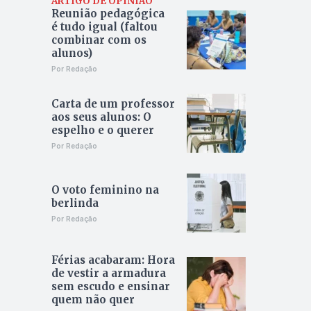
ARTIGO DE OPINIÃO
Reunião pedagógica
é tudo igual (faltou
combinar com os
alunos)
Por Redação
Carta de um professor
aos seus alunos: O
espelho e o querer
Por Redação
O voto feminino na
berlinda
Por Redação
Férias acabaram: Hora
de vestir a armadura
sem escudo e ensinar
quem não quer