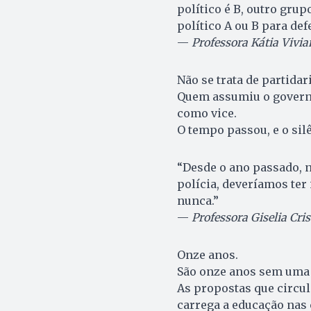
político é B, outro gru
político A ou B para de
—
Professora Kátia Vivi
Não se trata de partidar
Quem assumiu o governo 
como vice.
O tempo passou, e o sil
“Desde o ano passado, 
polícia, deveríamos ter 
nunca.”
—
Professora Giselia Cri
Onze anos.
São onze anos sem uma 
As propostas que circu
carrega a educação nas 