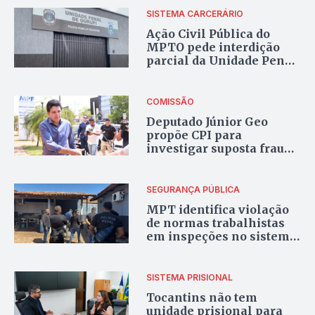
SISTEMA CARCERÁRIO
Ação Civil Pública do
MPTO pede interdição
parcial da Unidade Penal
de Gurupi por
superlotação de 170%
COMISSÃO
Deputado Júnior Geo
propõe CPI para
investigar suposta fraude
de R$ 50 milhões em
contrato e crise no
sistema prisional
SEGURANÇA PÚBLICA
MPT identifica violação
de normas trabalhistas
em inspeções no sistema
prisional do Tocantins
SISTEMA PRISIONAL
Tocantins não tem
unidade prisional para