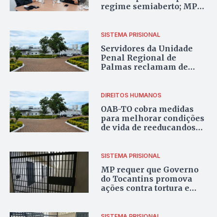
regime semiaberto; MP
cobra construção
SISTEMA PRISIONAL
Servidores da Unidade
Penal Regional de
Palmas reclamam de
falta de estrutura em
alojamentos
DIREITOS HUMANOS
OAB-TO cobra medidas
para melhorar condições
de vida de reeducandos
na Unidade Penal de
Palmas
SISTEMA PRISIONAL
MP requer que Governo
do Tocantins promova
ações contra tortura e
maus-tratos em unidades
prisionais do estado
SISTEMA PRISIONAL