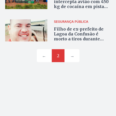
intercepta avião com 450
kg de cocaína em pista
clandestina
SEGURANÇA PÚBLICA
Filho de ex-prefeito de
Lagoa da Confusão é
morto a tiros durante
invasão a fazenda
←
2
→