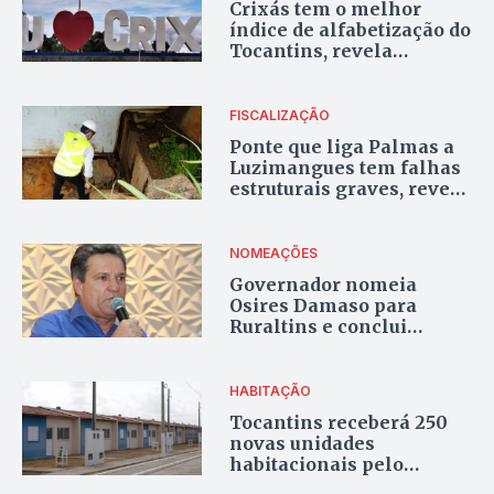
Crixás tem o melhor
índice de alfabetização do
Tocantins, revela
pesquisa da Seduc
FISCALIZAÇÃO
Ponte que liga Palmas a
Luzimangues tem falhas
estruturais graves, revela
vistoria do TCE
NOMEAÇÕES
Governador nomeia
Osires Damaso para
Ruraltins e conclui
definição das autarquias
estaduais
HABITAÇÃO
Tocantins receberá 250
novas unidades
habitacionais pelo
Minha Casa, Minha Vida