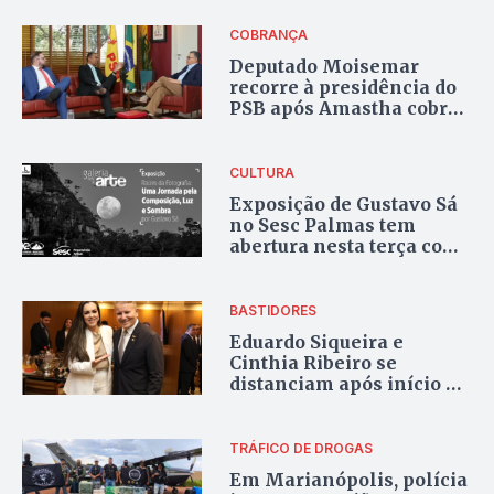
COBRANÇA
Deputado Moisemar
recorre à presidência do
PSB após Amastha cobrá-
lo R$123,7 mil na Justiça
CULTURA
Exposição de Gustavo Sá
no Sesc Palmas tem
abertura nesta terça com
bate-papo com o artista
BASTIDORES
Eduardo Siqueira e
Cinthia Ribeiro se
distanciam após início do
novo governo
TRÁFICO DE DROGAS
Em Marianópolis, polícia