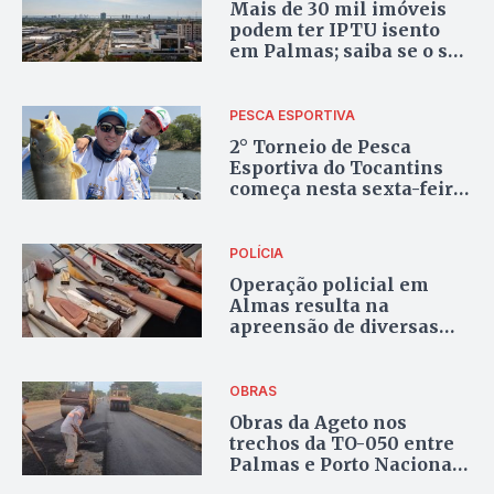
Mais de 30 mil imóveis
podem ter IPTU isento
em Palmas; saiba se o seu
está na lista
PESCA ESPORTIVA
2° Torneio de Pesca
Esportiva do Tocantins
começa nesta sexta-feira
no Lago de Palmas
POLÍCIA
Operação policial em
Almas resulta na
apreensão de diversas
armas e prisão por posse
ilegal
OBRAS
Obras da Ageto nos
trechos da TO-050 entre
Palmas e Porto Nacional
cobram atenção