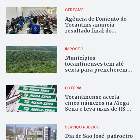
redobrada
CERTAME
Agência de Fomento do
Tocantins anuncia
resultado final do
concurso público
IMPOSTO
Municípios
tocantinenses tem até
sexta para prencherem
questionário do ICMS
Ecológico
LOTERIA
Tocantinense acerta
cinco números na Mega
Sena e leva mais de R$ 50
mil
SERVIÇO PÚBLICO
Dia de São José, padroeiro