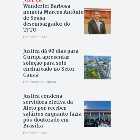
JUSTIÇA
Wanderlei Barbosa
nomeia Marcos Antônio
de Sousa
desembargador do
TJTO
Por Samir Leão
Justiça dá 90 dias para
Gurupi apresentar
solução para solo
encharcado no Setor
Canaã
Por Rozeane Feitosa
Justiça condena
servidora efetiva da
Aleto por receber
salários enquanto fazia
pós-doutorado em
Brasília
Por Samir Leão