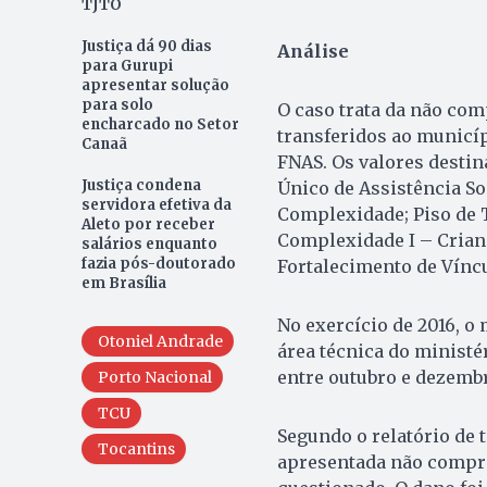
TJTO
Justiça dá 90 dias
Análise
para Gurupi
apresentar solução
para solo
O caso trata da não com
encharcado no Setor
transferidos ao municíp
Canaã
FNAS. Os valores desti
Justiça condena
Único de Assistência Soc
servidora efetiva da
Complexidade; Piso de 
Aleto por receber
Complexidade I – Crianç
salários enquanto
fazia pós-doutorado
Fortalecimento de Víncu
em Brasília
No exercício de 2016, o
Otoniel Andrade
área técnica do minist
entre outubro e dezemb
Porto Nacional
TCU
Segundo o relatório de 
Tocantins
apresentada não compro