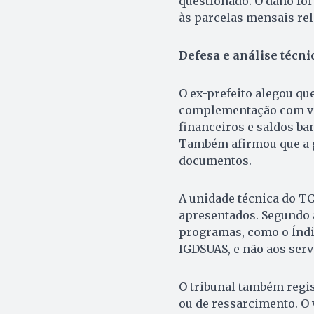
questionado. O dano foi
às parcelas mensais rel
Defesa e análise técni
O ex-prefeito alegou qu
complementação com ve
financeiros e saldos b
Também afirmou que a g
documentos.
A unidade técnica do T
apresentados. Segundo a
programas, como o Índic
IGDSUAS, e não aos serv
O tribunal também regi
ou de ressarcimento. O 