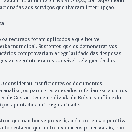
 fixado inicialmente em R$ 91.540,72, correspondente
acionadas aos serviços que tiveram interrupção.
ca
e os recursos foram aplicados e que houve
rba municipal. Sustentou que os demonstrativos
ancários comprovariam a regularidade das despesas.
estão seguinte era responsável pela guarda dos
CU considerou insuficientes os documentos
 análise, os pareceres anexados referiam-se a outros
e de Gestão Descentralizada do Bolsa Família e do
iços apontados na irregularidade.
strou que não houve prescrição da pretensão punitiva
voto destacou que, entre os marcos processuais, não