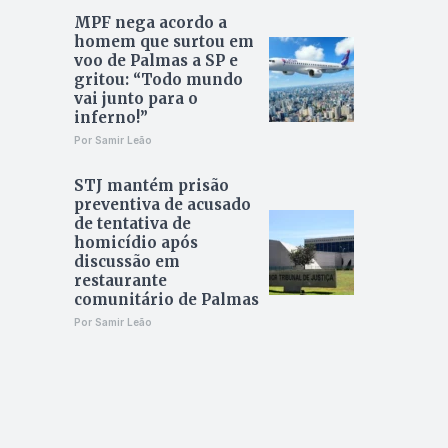
MPF nega acordo a
homem que surtou em
voo de Palmas a SP e
gritou: “Todo mundo
vai junto para o
inferno!”
Por Samir Leão
STJ mantém prisão
preventiva de acusado
de tentativa de
homicídio após
discussão em
restaurante
comunitário de Palmas
Por Samir Leão