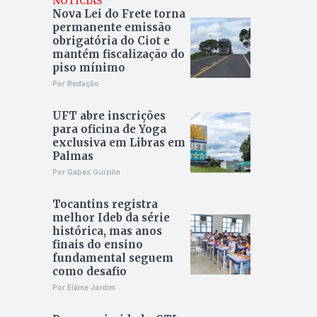
NOTÍCIAS
Nova Lei do Frete torna
permanente emissão
obrigatória do Ciot e
mantém fiscalização do
piso mínimo
Por Redação
UFT abre inscrições
para oficina de Yoga
exclusiva em Libras em
Palmas
Por Gabes Guizilin
Tocantins registra
melhor Ideb da série
histórica, mas anos
finais do ensino
fundamental seguem
como desafio
Por Elâine Jardim