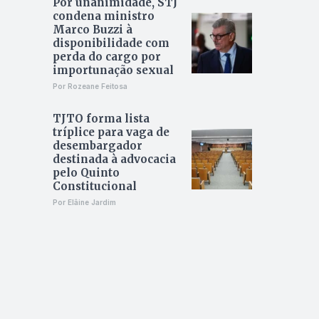
Por unanimidade, STJ
condena ministro
Marco Buzzi à
disponibilidade com
perda do cargo por
importunação sexual
Por Rozeane Feitosa
TJTO forma lista
tríplice para vaga de
desembargador
destinada à advocacia
pelo Quinto
Constitucional
Por Elâine Jardim