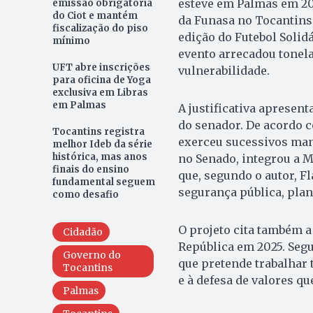
esteve em Palmas em 20
emissão obrigatória
do Ciot e mantém
da Funasa no Tocantins,
fiscalização do piso
edição do Futebol Solidá
mínimo
evento arrecadou tonela
UFT abre inscrições
vulnerabilidade.
para oficina de Yoga
exclusiva em Libras
em Palmas
A justificativa apresent
do senador. De acordo c
Tocantins registra
exerceu sucessivos mand
melhor Ideb da série
histórica, mas anos
no Senado, integrou a M
finais do ensino
que, segundo o autor, F
fundamental seguem
segurança pública, plan
como desafio
O projeto cita também a
Cidadão
República em 2025. Segu
Governo do
que pretende trabalhar 
Tocantins
e à defesa de valores qu
Palmas