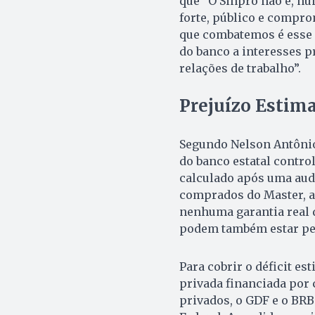
que “O Sinpro não é, nu
forte, público e compr
que combatemos é esse a
do banco a interesses pr
relações de trabalho”.
Prejuízo Estim
Segundo Nelson Antônio 
do banco estatal control
calculado após uma audi
comprados do Master, ao
nenhuma garantia real d
podem também estar pe
Para cobrir o déficit es
privada financiada por 
privados, o GDF e o BRB 