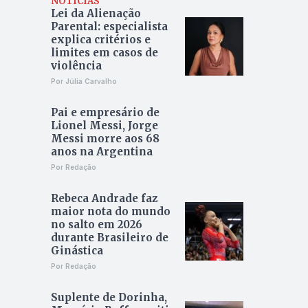
NOTÍCIAS
Lei da Alienação
Parental: especialista
explica critérios e
limites em casos de
violência
Por Júlia Carvalho
Pai e empresário de
Lionel Messi, Jorge
Messi morre aos 68
anos na Argentina
Por Redação
Rebeca Andrade faz
maior nota do mundo
no salto em 2026
durante Brasileiro de
Ginástica
Por Redação
Suplente de Dorinha,