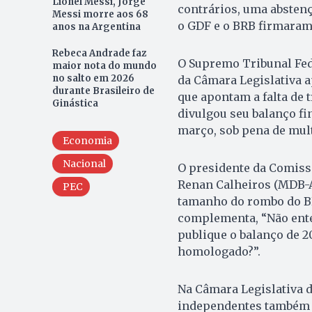
Lionel Messi, Jorge
contrários, uma abstenç
Messi morre aos 68
o GDF e o BRB firmaram
anos na Argentina
Rebeca Andrade faz
O Supremo Tribunal Fed
maior nota do mundo
no salto em 2026
da Câmara Legislativa ap
durante Brasileiro de
que apontam a falta de 
Ginástica
divulgou seu balanço fin
março, sob pena de mult
Economia
Nacional
O presidente da Comiss
Renan Calheiros (MDB-AL
PEC
tamanho do rombo do BR
complementa, “Não ent
publique o balanço de 2
homologado?”.
Na Câmara Legislativa do
independentes também c