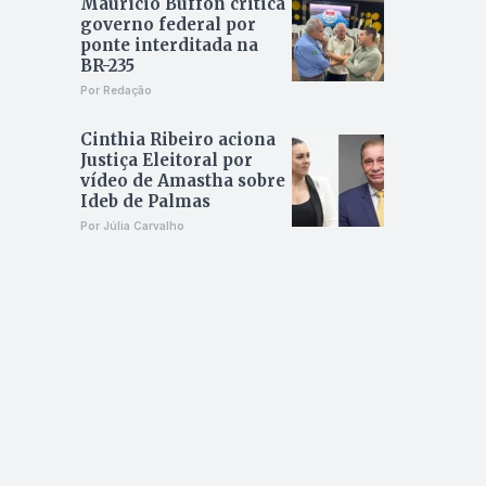
Maurício Buffon critica
governo federal por
ponte interditada na
BR-235
Por Redação
Cinthia Ribeiro aciona
Justiça Eleitoral por
vídeo de Amastha sobre
Ideb de Palmas
Por Júlia Carvalho