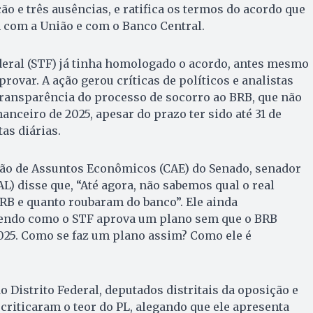
ão e três ausências, e ratifica os termos do acordo que
 com a União e com o Banco Central.
eral (STF) já tinha homologado o acordo, antes mesmo
rovar. A ação gerou críticas de políticos e analistas
transparência do processo de socorro ao BRB, que não
anceiro de 2025, apesar do prazo ter sido até 31 de
as diárias.
ão de Assuntos Econômicos (CAE) do Senado, senador
) disse que, “Até agora, não sabemos qual o real
B e quanto roubaram do banco”. Ele ainda
endo como o STF aprova um plano sem que o BRB
025. Como se faz um plano assim? Como ele é
 Distrito Federal, deputados distritais da oposição e
riticaram o teor do PL, alegando que ele apresenta