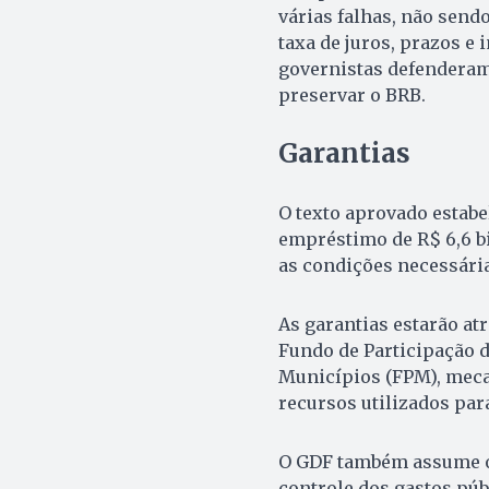
várias falhas, não send
taxa de juros, prazos e 
governistas defenderam
preservar o BRB.
Garantias
O texto aprovado estabe
empréstimo de R$ 6,6 bi
as condições necessária
As garantias estarão at
Fundo de Participação d
Municípios (FPM), meca
recursos utilizados par
O GDF também assume o
controle dos gastos públ