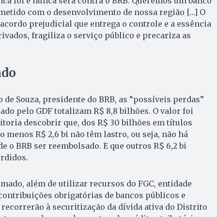
nca foi e nunca será contra o BRB. Queremos um banco
ometido com o desenvolvimento de nossa região […] O
cordo prejudicial que entrega o controle e a essência
ivados, fragiliza o serviço público e precariza as
ado
de Souza, presidente do BRB, as “possíveis perdas”
ado pelo GDF totalizam R$ 8,8 bilhões. O valor foi
toria descobrir que, dos R$ 30 bilhões em títulos
 menos R$ 2,6 bi não têm lastro, ou seja, não há
e o BRB ser reembolsado. E que outros R$ 6,2 bi
rdidos.
timado, além de utilizar recursos do FGC, entidade
contribuições obrigatórias de bancos públicos e
recorrerão à securitização da dívida ativa do Distrito