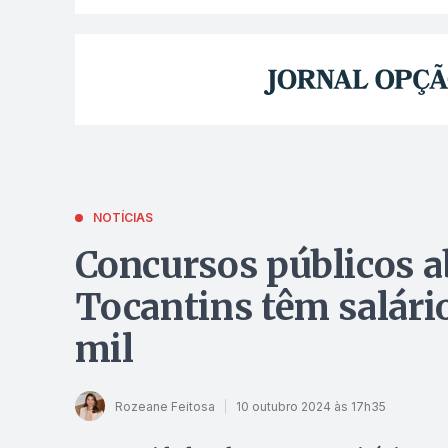
NOTÍCIAS
Concursos públicos a
Tocantins têm salári
mil
Rozeane Feitosa
10 outubro 2024 às 17h35