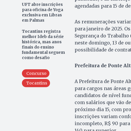
UFT abre inscrições
agendadas para 15 de d
para oficina de Yoga
exclusiva em Libras
em Palmas
As remunerações variam
para janeiro de 2025. O
Tocantins registra
Segurança do Trabalho 
melhor Ideb da série
histórica, mas anos
neste domingo, 13 de ou
finais do ensino
possibilidade de contr
fundamental seguem
como desafio
Prefeitura de Ponte Al
Concurso
A Prefeitura de Ponte Al
Tocantins
para cargos nas áreas g
candidatos de nível fun
com salários que vão de 
próximo dia 15, com pr
inscrições variam conf
incompleto, R$ 90 para
140 para superior.