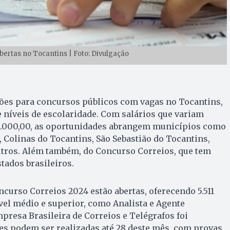
bertas no Tocantins | Foto: Divulgação
ções para concursos públicos com vagas no Tocantins,
e níveis de escolaridade. Com salários que variam
 14.000,00, as oportunidades abrangem municípios como
, Colinas do Tocantins, São Sebastião do Tocantins,
utros. Além também, do Concurso Correios, que tem
tados brasileiros.
ncurso Correios 2024 estão abertas, oferecendo 5.511
vel médio e superior, como Analista e Agente
Empresa Brasileira de Correios e Telégrafos foi
ões podem ser realizadas até 28 deste mês, com provas