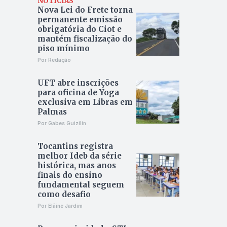
NOTÍCIAS
Nova Lei do Frete torna
permanente emissão
obrigatória do Ciot e
mantém fiscalização do
piso mínimo
Por Redação
UFT abre inscrições
para oficina de Yoga
exclusiva em Libras em
Palmas
Por Gabes Guizilin
Tocantins registra
melhor Ideb da série
histórica, mas anos
finais do ensino
fundamental seguem
como desafio
Por Elâine Jardim