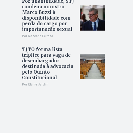
Por unanimidade, STJ
condena ministro
Marco Buzzi à
disponibilidade com
perda do cargo por
importunação sexual
Por Rozeane Feitosa
TJTO forma lista
tríplice para vaga de
desembargador
destinada à advocacia
pelo Quinto
Constitucional
Por Elâine Jardim