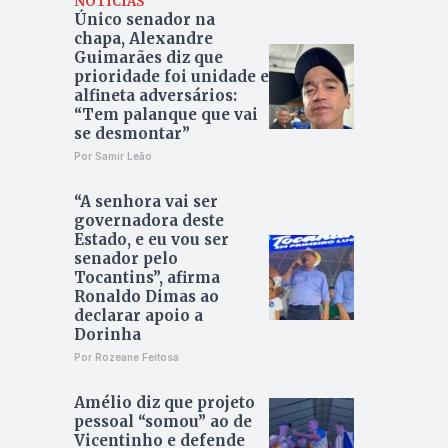
NOTÍCIAS
Único senador na
chapa, Alexandre
Guimarães diz que
prioridade foi unidade e
alfineta adversários:
“Tem palanque que vai
se desmontar”
Por Samir Leão
“A senhora vai ser
governadora deste
Estado, e eu vou ser
senador pelo
Tocantins”, afirma
Ronaldo Dimas ao
declarar apoio a
Dorinha
Por Rozeane Feitosa
Amélio diz que projeto
pessoal “somou” ao de
Vicentinho e defende