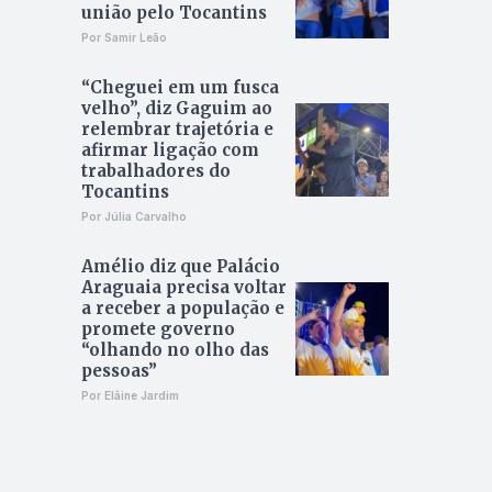
união pelo Tocantins
Por Samir Leão
“Cheguei em um fusca
velho”, diz Gaguim ao
relembrar trajetória e
afirmar ligação com
trabalhadores do
Tocantins
Por Júlia Carvalho
Amélio diz que Palácio
Araguaia precisa voltar
a receber a população e
promete governo
“olhando no olho das
pessoas”
Por Elâine Jardim