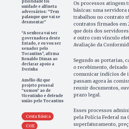
prioridade foi
Os processos atingem tr
unidade e alfineta
básicas: uma servidora 
adversários: “Tem
trabalhou no contrato 
palanque que vai se
desmontar”
contratos firmados em 
que dois dos servidore
“A senhora vai ser
e outro com vínculo efe
governadora deste
Estado, e eu vou ser
Avaliação da Conformid
senador pelo
Tocantins”, afirma
Ronaldo Dimas ao
Segundo as portarias, ca
declarar apoio a
o recebimento, deixado
Dorinha
comunicar indícios de i
Amélio diz que
passam agora às comiss
projeto pessoal
reunir documentos, ouvi
“somou” ao de
prazo legal.
Vicentinho e defende
união pelo Tocantins
Esses processos admini
Cesta Básica
pela Polícia Federal na
superfaturamento, preç
CGE