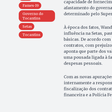
capacidade de fornecim
Fames-19
afastamento do governa
determinado pelo Superi
Governo do
Tocantins
Setas
À época dos fatos, Wand
influência na Setas, pa
Tocantins
básicas. De acordo com 
contratos, com prejuíz
aponta que parte dos va
uma pousada ligada à f
despesas pessoais.
Com as novas apurações 
internamente a respons
fiscalização dos contra
financeira e a Polícia 