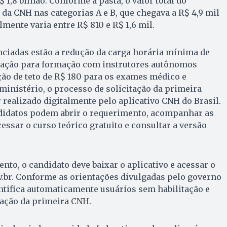
1,8 bilhão. Conforme a pasta, o valor total do
da CNH nas categorias A e B, que chegava a R$ 4,9 mil
mente varia entre R$ 810 e R$ 1,6 mil.
ciadas estão a redução da carga horária mínima de
rização para formação com instrutores autônomos
ção de teto de R$ 180 para os exames médico e
ministério, o processo de solicitação da primeira
r realizado digitalmente pelo aplicativo CNH do Brasil.
ndidatos podem abrir o requerimento, acompanhar as
cessar o curso teórico gratuito e consultar a versão
nto, o candidato deve baixar o aplicativo e acessar o
.br. Conforme as orientações divulgadas pelo governo
dentifica automaticamente usuários sem habilitação e
itação da primeira CNH.