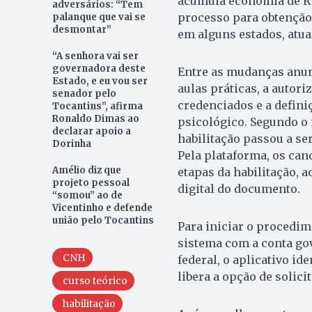
acumula economia de R$ 
adversários: “Tem
processo para obtenção 
palanque que vai se
desmontar”
em alguns estados, atual
“A senhora vai ser
governadora deste
Entre as mudanças anun
Estado, e eu vou ser
aulas práticas, a auto
senador pelo
credenciados e a defini
Tocantins”, afirma
Ronaldo Dimas ao
psicológico. Segundo o 
declarar apoio a
habilitação passou a se
Dorinha
Pela plataforma, os ca
Amélio diz que
etapas da habilitação, a
projeto pessoal
digital do documento.
“somou” ao de
Vicentinho e defende
união pelo Tocantins
Para iniciar o procedime
sistema com a conta gov
CNH
federal, o aplicativo i
libera a opção de solic
curso teórico
habilitação