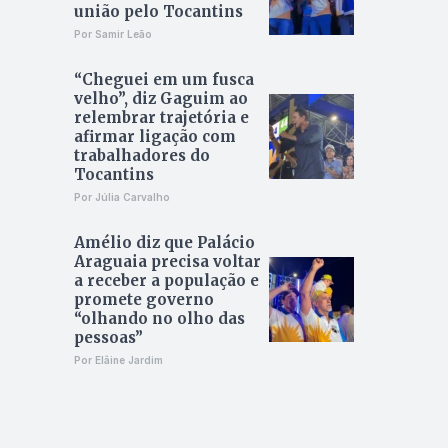
união pelo Tocantins
Por Samir Leão
“Cheguei em um fusca
velho”, diz Gaguim ao
relembrar trajetória e
afirmar ligação com
trabalhadores do
Tocantins
Por Júlia Carvalho
Amélio diz que Palácio
Araguaia precisa voltar
a receber a população e
promete governo
“olhando no olho das
pessoas”
Por Elâine Jardim