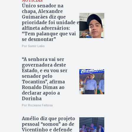
NOTÍCIAS
Único senador na
chapa, Alexandre
Guimarães diz que
prioridade foi unidade e
alfineta adversários:
“Tem palanque que vai
se desmontar”
Por Samir Leão
“A senhora vai ser
governadora deste
Estado, e eu vou ser
senador pelo
Tocantins”, afirma
Ronaldo Dimas ao
declarar apoio a
Dorinha
Por Rozeane Feitosa
Amélio diz que projeto
pessoal “somou” ao de
Vicentinho e defende