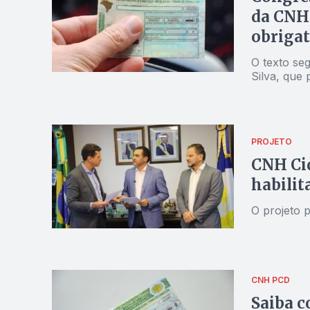
da CNH,
obrigat
O texto se
Silva, que
PROJETO
CNH Ci
habilit
O projeto p
CNH PCD
Saiba c