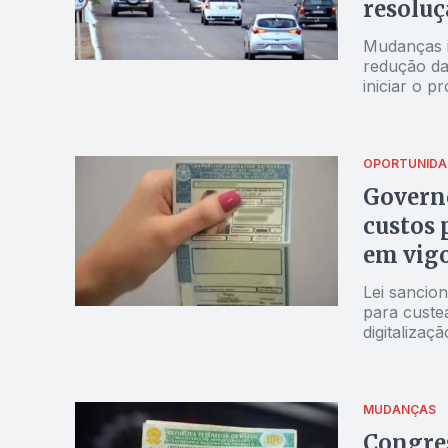
resoluç
Mudanças i
redução da 
iniciar o p
OPORTUNIDA
Governo
custos 
em vig
Lei sancion
para custe
digitalizaç
MUDANÇAS
Congres