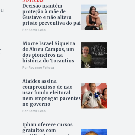
NOTÍCIAS
Decisão mantém
ou
proteção à mãe de
Gustavo e não altera
prisão preventiva do pai
Por Samir Leão
Morre Israel Siqueira
de Abreu Campos, um
H
dos pioneiros na
história do Tocantins
Por Rozeane Feitosa
s
Ataídes assina
compromisso de não
usar fundo eleitoral
nem empregar parentes
no governo
Por Samir Leão
Iphan oferece cursos
gratuitos com