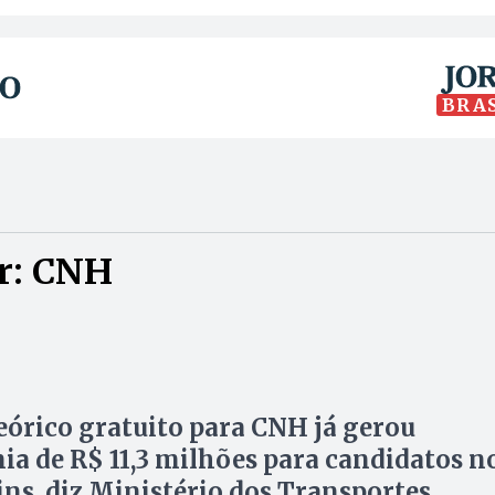
BRA
r: CNH
eórico gratuito para CNH já gerou
a de R$ 11,3 milhões para candidatos n
ns, diz Ministério dos Transportes