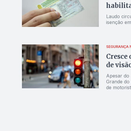
habilit
Laudo circ
isenção em
SEGURANÇA 
Cresce
de visã
Apesar do 
Grande do 