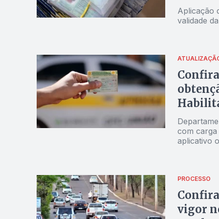
Aplicação 
validade d
ATUALIZAÇÃ
Confira
obtençã
Habilit
Departamen
com carga h
aplicativo o
PROCESSO
Confira
vigor n