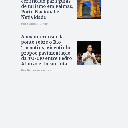
certificado para guias
de turismo em Palmas,
Porto Nacional e
Natividade
Por Gabes Guizilin
Após interdição da
ponte sobre o Rio
Tocantins, Vicentinho
propõe pavimentação
da TO-010 entre Pedro
Afonso e Tocantínia
Por Rozeane Feitosa