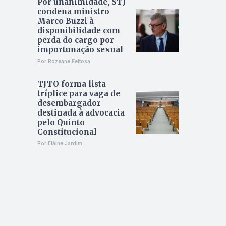
Por unanimidade, STJ
condena ministro
Marco Buzzi à
disponibilidade com
perda do cargo por
importunação sexual
Por Rozeane Feitosa
TJTO forma lista
tríplice para vaga de
desembargador
destinada à advocacia
pelo Quinto
Constitucional
Por Elâine Jardim