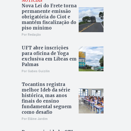
NOTÍCIAS
Nova Lei do Frete torna
permanente emissão
obrigatória do Ciot e
mantém fiscalização do
piso mínimo
Por Redação
UFT abre inscrições
para oficina de Yoga
exclusiva em Libras em
Palmas
Por Gabes Guizilin
Tocantins registra
melhor Ideb da série
histórica, mas anos
finais do ensino
fundamental seguem
como desafio
Por Elâine Jardim