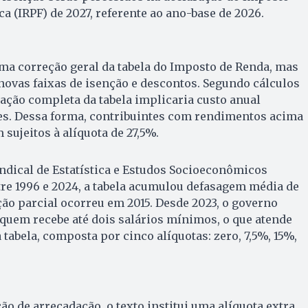
a (IRPF) de 2027, referente ao ano-base de 2026.
uma correção geral da tabela do Imposto de Renda, mas
novas faixas de isenção e descontos. Segundo cálculos
ação completa da tabela implicaria custo anual
ões. Dessa forma, contribuintes com rendimentos acima
sujeitos à alíquota de 27,5%.
ndical de Estatística e Estudos Socioeconômicos
ntre 1996 e 2024, a tabela acumulou defasagem média de
ção parcial ocorreu em 2015. Desde 2023, o governo
quem recebe até dois salários mínimos, o que atende
a tabela, composta por cinco alíquotas: zero, 7,5%, 15%,
o de arrecadação, o texto institui uma alíquota extra