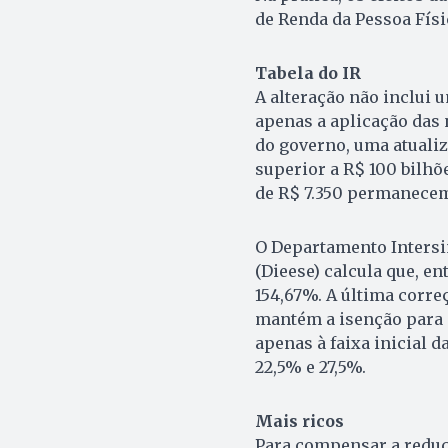
de Renda da Pessoa Físic
Tabela do IR
A alteração não inclui 
apenas a aplicação das 
do governo, uma atualiz
superior a R$ 100 bilh
de R$ 7.350 permanecem 
O Departamento Intersi
(Dieese) calcula que, e
154,67%. A última corre
mantém a isenção para 
apenas à faixa inicial d
22,5% e 27,5%.
Mais ricos
Para compensar a reduçã