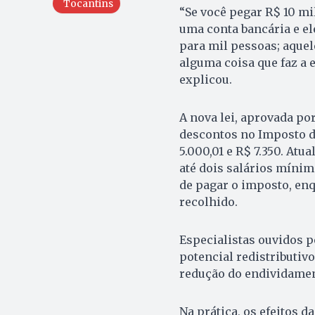
Tocantins
“Se você pegar R$ 10 mi
uma conta bancária e ele
para mil pessoas; aquele
alguma coisa que faz a 
explicou.
A nova lei, aprovada p
descontos no Imposto d
5.000,01 e R$ 7.350. At
até dois salários mínim
de pagar o imposto, enq
recolhido.
Especialistas ouvidos 
potencial redistributiv
redução do endividamen
Na prática, os efeitos 