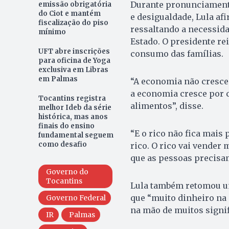
Durante pronunciamento
emissão obrigatória
do Ciot e mantém
e desigualdade, Lula afi
fiscalização do piso
ressaltando a necessida
mínimo
Estado. O presidente re
UFT abre inscrições
consumo das famílias.
para oficina de Yoga
exclusiva em Libras
em Palmas
“A economia não cresce
a economia cresce por c
Tocantins registra
alimentos”, disse.
melhor Ideb da série
histórica, mas anos
finais do ensino
“E o rico não fica mais 
fundamental seguem
como desafio
rico. O rico vai vender 
que as pessoas precisa
Governo do
Tocantins
Lula também retomou um
que “muito dinheiro na
Governo Federal
na mão de muitos signifi
IR
Palmas