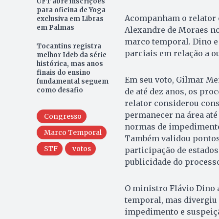
UFT abre inscrições
para oficina de Yoga
Acompanham o relator os
exclusiva em Libras
em Palmas
Alexandre de Moraes no 
marco temporal. Dino e
Tocantins registra
parciais em relação a o
melhor Ideb da série
histórica, mas anos
finais do ensino
Em seu voto, Gilmar Me
fundamental seguem
como desafio
de até dez anos, os pr
relator considerou cons
permanecer na área até 
Congresso
normas de impedimento 
Marco Temporal
Também validou pontos 
STF
votos
participação de estado
publicidade do process
O ministro Flávio Dino
temporal, mas divergiu 
impedimento e suspeiç