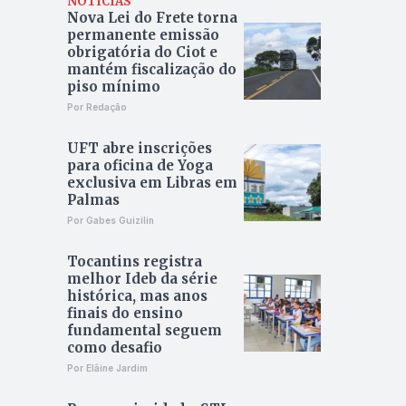
NOTÍCIAS
Nova Lei do Frete torna
permanente emissão
obrigatória do Ciot e
mantém fiscalização do
piso mínimo
Por Redação
UFT abre inscrições
para oficina de Yoga
exclusiva em Libras em
Palmas
Por Gabes Guizilin
Tocantins registra
melhor Ideb da série
histórica, mas anos
finais do ensino
fundamental seguem
como desafio
Por Elâine Jardim