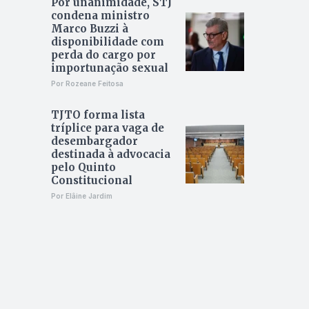
Por unanimidade, STJ
condena ministro
Marco Buzzi à
disponibilidade com
perda do cargo por
importunação sexual
Por Rozeane Feitosa
TJTO forma lista
tríplice para vaga de
desembargador
destinada à advocacia
pelo Quinto
Constitucional
Por Elâine Jardim