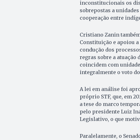
inconstitucionais os di
sobrepostas a unidades 
cooperação entre indíg
Cristiano Zanin também
Constituição e apoiou a
condução dos processos
regras sobre a atuação 
coincidem com unidade
integralmente o voto do 
A lei em análise foi ap
próprio STF, que, em 20
a tese do marco tempora
pelo presidente Luiz In
Legislativo, o que moti
Paralelamente, o Senad