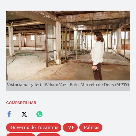
Vistoria na galeria Wilson Vaz | Foto: Marcelo de Deus /MPTO
COMPARTILHAR
Governo do Tocantins
MP
Palmas