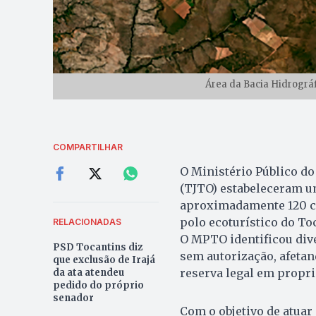
Área da Bacia Hidrográf
COMPARTILHAR
O Ministério Público do
(TJTO) estabeleceram u
aproximadamente 120 ca
polo ecoturístico do To
RELACIONADAS
O MPTO identificou div
PSD Tocantins diz
sem autorização, afetan
que exclusão de Irajá
reserva legal em propri
da ata atendeu
pedido do próprio
senador
Com o objetivo de atuar