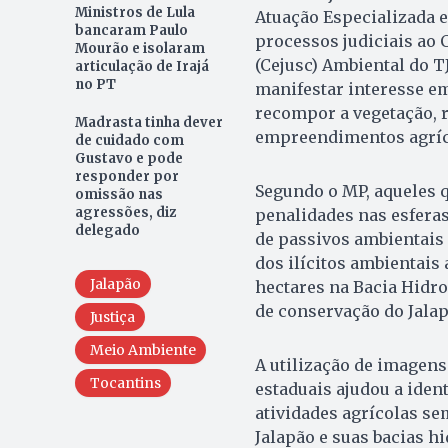
Ministros de Lula
Atuação Especializada
bancaram Paulo
processos judiciais ao 
Mourão e isolaram
(Cejusc) Ambiental do TJ
articulação de Irajá
no PT
manifestar interesse e
recompor a vegetação, r
Madrasta tinha dever
empreendimentos agríc
de cuidado com
Gustavo e pode
responder por
Segundo o MP, aqueles 
omissão nas
agressões, diz
penalidades nas esferas
delegado
de passivos ambientais
dos ilícitos ambientai
Jalapão
hectares na Bacia Hidro
de conservação do Jalap
Justiça
Meio Ambiente
A utilização de imagens
Tocantins
estaduais ajudou a iden
atividades agrícolas sem
Jalapão e suas bacias h