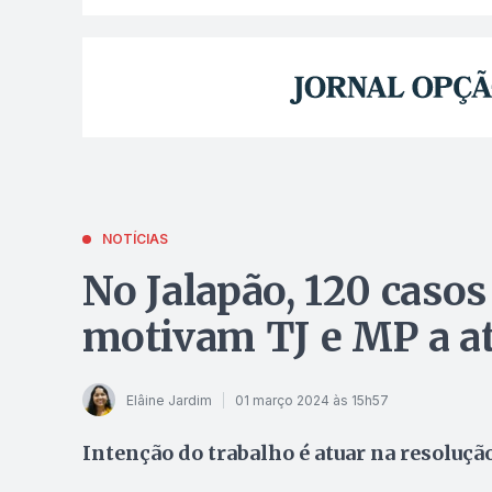
NOTÍCIAS
No Jalapão, 120 caso
motivam TJ e MP a a
Elâine Jardim
01 março 2024 às 15h57
Intenção do trabalho é atuar na resoluç