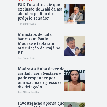
NOTÍCIAS
PSD Tocantins diz que
exclusão de Irajá da ata
atendeu pedido do
próprio senador
Por Samir Leão
Ministros de Lula
bancaram Paulo
Mourão e isolaram
articulação de Irajá no
PT
Por Samir Leão
Madrasta tinha dever de
cuidado com Gustavo e
pode responder por
omissão nas agressões,
diz delegado
Por Elâine Jardim
Investigação aponta que