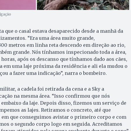
lgação
a que o casal estava desaparecido desde a manhã da
lizamentos. “Era uma área muito grande,
0 metros em linha reta descendo em direção ao rio,
bém grande. Nós tínhamos inspecionado toda a área,
 horas, após os descanso que tínhamos dado aos cães,
da em uma laje próxima da residência e ali ela mudou o
u a fazer uma indicação”, narra o bombeiro.
litar, a cadela foi retirada da cena e a Sky a
icação na mesma área. “Isso confirmou que nós
 embaixo da laje. Depois disso, fizemos um serviço de
ompemos as lajes. Retiramos o concreto, até que
em que conseguimos avistar o primeiro corpo e com
stamos o segundo corpo logo em seguida. Acreditamos