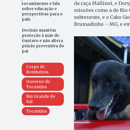
da raça Mallinoi, e Dor
tocantinense e fala
sobre educação e
missões como a do Rio 
perspectivas para o
subtenente, e o Cabo Gus
país
Brumadinho – MG, e em 
Decisão mantém
proteção à mãe de
Gustavo e não altera
prisão preventiva do
pai
Corpo de
Bombeiros
Governo do
Tocantins
Rio Grande do
Sul
Tocantins