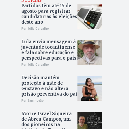
NOTÍCIAS
Partidos têm até 15 de
agosto para registrar
candidaturas às eleições
deste ano
Por Júlia Carvalho
Lula envia mensagem à
juventude tocantinense
e fala sobre educação e
perspectivas para o país
Por Júlia Carvalho
Decisão mantém
proteção à mãe de
Gustavo e não altera
prisão preventiva do pai
Por Samir Leão
Morre Israel Siqueira
de Abreu Campos, um
dos pioneiros na