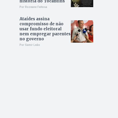
história do Tocantins
Por Rozeane Feitosa
Ataídes assina
compromisso de não
usar fundo eleitoral
nem empregar parentes
no governo
Por Samir Leão