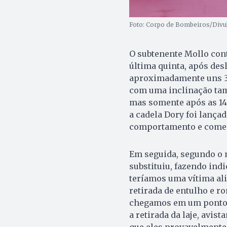
Foto: Corpo de Bombeiros/Divu
O subtenente Mollo cont
última quinta, após des
aproximadamente uns 30
com uma inclinação tam
mas somente após as 14
a cadela Dory foi lança
comportamento e começo
Em seguida, segundo o mi
substituiu, fazendo ind
teríamos uma vítima ali
retirada de entulho e r
chegamos em um ponto 
a retirada da laje, avi