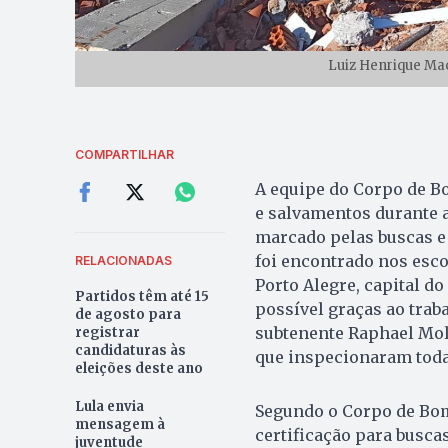
Luiz Henrique Ma
COMPARTILHAR
A equipe do Corpo de B
e salvamentos durante a
marcado pelas buscas e 
foi encontrado nos esc
RELACIONADAS
Porto Alegre, capital do
Partidos têm até 15
possível graças ao trab
de agosto para
subtenente Raphael Moll
registrar
candidaturas às
que inspecionaram toda
eleições deste ano
Lula envia
Segundo o Corpo de Bom
mensagem à
certificação para busca
juventude