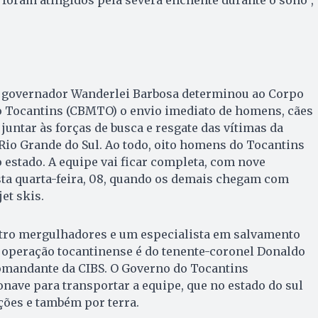
foram atingidos pela severa enchente durante o sono”,
o governador Wanderlei Barbosa determinou ao Corpo
o Tocantins (CBMTO) o envio imediato de homens, cães
juntar às forças de busca e resgate das vítimas da
 Rio Grande do Sul. Ao todo, oito homens do Tocantins
estado. A equipe vai ficar completa, com nove
esta quarta-feira, 08, quando os demais chegam com
et skis.
tro mergulhadores e um especialista em salvamento
 operação tocantinense é do tenente-coronel Donaldo
comandante da CIBS. O Governo do Tocantins
nave para transportar a equipe, que no estado do sul
ções e também por terra.