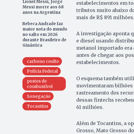
Lionel Messi, Jorge
estabelecimentos em to
Messi morre aos 68
tributos muito abaixo 
anos na Argentina
mais de R$ 891 milhões
Rebeca Andrade faz
maior nota do mundo
A investigação aponta 
no salto em 2026
durante Brasileiro de
e diesel usando distrib
Ginástica
metanol importado era 
antes de chegar aos pos
carbono coulto
estabelecimentos.
Polícia Federal
O esquema também utili
postos de
movimentaram bilhões de
combustível
rastreamento dos recurs
Sonegação
dessas fintechs recebeu
Tocantins
61 milhões.
Além de Tocantins, a op
Grosso, Mato Grosso do S