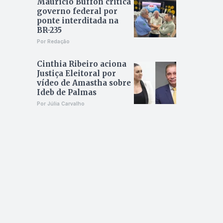
Maurício Buffon critica
governo federal por
ponte interditada na
BR-235
Por Redação
Cinthia Ribeiro aciona
Justiça Eleitoral por
vídeo de Amastha sobre
Ideb de Palmas
Por Júlia Carvalho