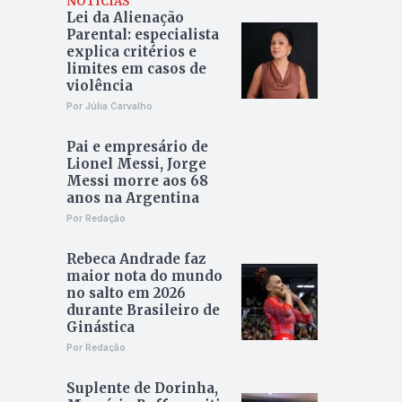
NOTÍCIAS
Lei da Alienação
Parental: especialista
explica critérios e
limites em casos de
violência
Por Júlia Carvalho
Pai e empresário de
Lionel Messi, Jorge
Messi morre aos 68
anos na Argentina
Por Redação
Rebeca Andrade faz
maior nota do mundo
no salto em 2026
durante Brasileiro de
Ginástica
Por Redação
Suplente de Dorinha,