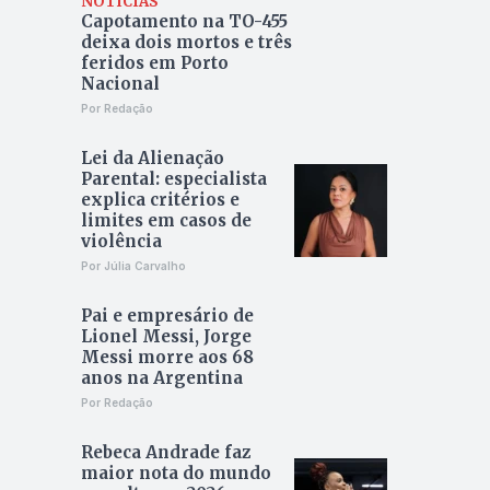
NOTÍCIAS
Capotamento na TO-455
deixa dois mortos e três
feridos em Porto
Nacional
Por Redação
Lei da Alienação
Parental: especialista
explica critérios e
limites em casos de
violência
Por Júlia Carvalho
Pai e empresário de
Lionel Messi, Jorge
Messi morre aos 68
anos na Argentina
Por Redação
Rebeca Andrade faz
maior nota do mundo