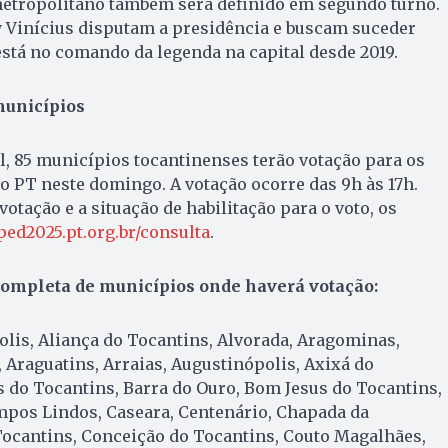
 metropolitano também será definido em segundo turno.
Vinícius disputam a presidência e buscam suceder
 está no comando da legenda na capital desde 2019.
municípios
l, 85 municípios tocantinenses terão votação para os
o PT neste domingo. A votação ocorre das 9h às 17h.
 votação e a situação de habilitação para o voto, os
ped2025.pt.org.br/consulta
.
 completa de municípios onde haverá votação:
lis, Aliança do Tocantins, Alvorada, Aragominas,
Araguatins, Arraias, Augustinópolis, Axixá do
 do Tocantins, Barra do Ouro, Bom Jesus do Tocantins,
mpos Lindos, Caseara, Centenário, Chapada da
Tocantins, Conceição do Tocantins, Couto Magalhães,