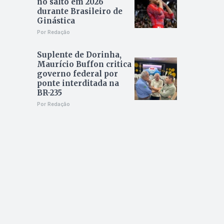
no salto em 2026
durante Brasileiro de
Ginástica
Por Redação
Suplente de Dorinha,
Maurício Buffon critica
governo federal por
ponte interditada na
BR-235
Por Redação