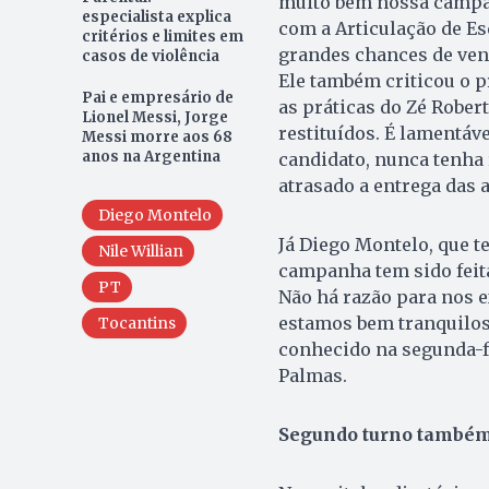
muito bem nossa campa
especialista explica
com a Articulação de Es
critérios e limites em
grandes chances de ven
casos de violência
Ele também criticou o p
Pai e empresário de
as práticas do Zé Rober
Lionel Messi, Jorge
restituídos. É lamentáve
Messi morre aos 68
anos na Argentina
candidato, nunca tenha 
atrasado a entrega das a
Diego Montelo
Já Diego Montelo, que te
Nile Willian
campanha tem sido feit
PT
Não há razão para nos 
estamos bem tranquilos”
Tocantins
conhecido na segunda-fei
Palmas.
Segundo turno també