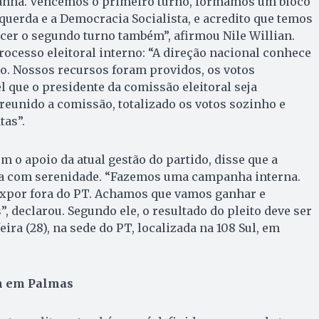
nha. Vencemos o primeiro turno, formamos um bloco
querda e a Democracia Socialista, e acredito que temos
cer o segundo turno também”, afirmou Nile Willian.
rocesso eleitoral interno: “A direção nacional conhece
to. Nossos recursos foram providos, os votos
l que o presidente da comissão eleitoral seja
reunido a comissão, totalizado os votos sozinho e
tas”.
m o apoio da atual gestão do partido, disse que a
a com serenidade. “Fazemos uma campanha interna.
expor fora do PT. Achamos que vamos ganhar e
, declarou. Segundo ele, o resultado do pleito deve ser
ra (28), na sede do PT, localizada na 108 Sul, em
m em Palmas