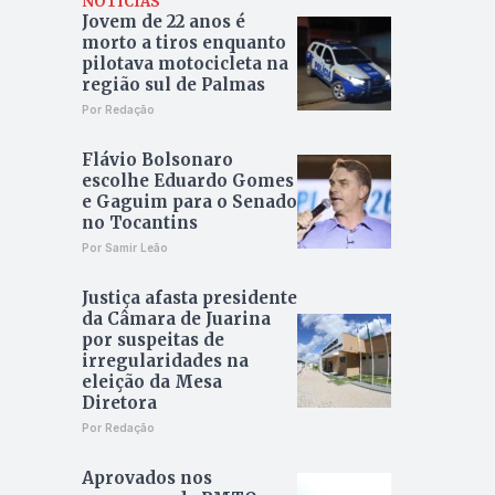
NOTÍCIAS
Jovem de 22 anos é
morto a tiros enquanto
pilotava motocicleta na
região sul de Palmas
Por Redação
Flávio Bolsonaro
escolhe Eduardo Gomes
e Gaguim para o Senado
no Tocantins
Por Samir Leão
Justiça afasta presidente
da Câmara de Juarina
por suspeitas de
irregularidades na
eleição da Mesa
Diretora
Por Redação
Aprovados nos