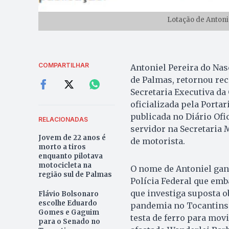
Lotação de Antoni
COMPARTILHAR
Antoniel Pereira do Nas
de Palmas, retornou rec
Secretaria Executiva d
oficializada pela Porta
publicada no Diário Ofic
RELACIONADAS
servidor na Secretaria 
Jovem de 22 anos é
de motorista.
morto a tiros
enquanto pilotava
motocicleta na
O nome de Antoniel ganh
região sul de Palmas
Polícia Federal que em
que investiga suposta o
Flávio Bolsonaro
escolhe Eduardo
pandemia no Tocantins. 
Gomes e Gaguim
testa de ferro para mov
para o Senado no