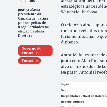
afastado Wanderlei Barb
Tocantins
estratégicas na residên
Justiça afasta
Wanderlei Barbosa.
presidente da
Câmara de Juarina
por suspeitas de
O relatório ainda apont
irregularidades na
incluindo veículos imp
eleição da Mesa
Diretora
turismo informal, o que
dinheiro.
Governo do
Tocantins
Antoniel foi exonerado
junto com Álan Rickson 
Tocantins
alvo de mandados de bus
Na pasta, Antoniel receb