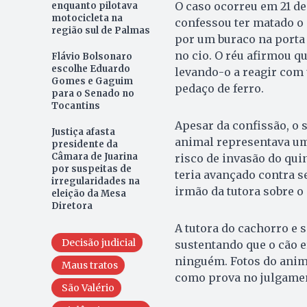
O caso ocorreu em 21 de
enquanto pilotava
motocicleta na
confessou ter matado o 
região sul de Palmas
por um buraco na porta 
no cio. O réu afirmou q
Flávio Bolsonaro
escolhe Eduardo
levando-o a reagir com
Gomes e Gaguim
pedaço de ferro.
para o Senado no
Tocantins
Apesar da confissão, o 
Justiça afasta
animal representava um p
presidente da
Câmara de Juarina
risco de invasão do qui
por suspeitas de
teria avançado contra s
irregularidades na
irmão da tutora sobre o
eleição da Mesa
Diretora
A tutora do cachorro e 
Decisão judicial
sustentando que o cão 
ninguém. Fotos do anim
Maus tratos
como prova no julgament
São Valério