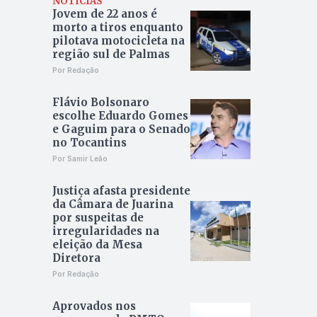
NOTÍCIAS
Jovem de 22 anos é
morto a tiros enquanto
pilotava motocicleta na
região sul de Palmas
Por Redação
Flávio Bolsonaro
escolhe Eduardo Gomes
e Gaguim para o Senado
no Tocantins
Por Samir Leão
Justiça afasta presidente
da Câmara de Juarina
por suspeitas de
irregularidades na
eleição da Mesa
Diretora
Por Redação
Aprovados nos