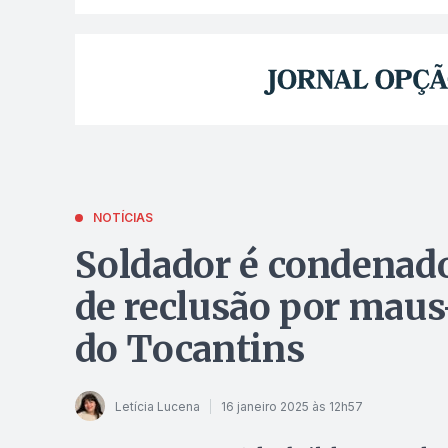
NOTÍCIAS
Soldador é condenado
de reclusão por maus-
do Tocantins
Letícia Lucena
16 janeiro 2025 às 12h57