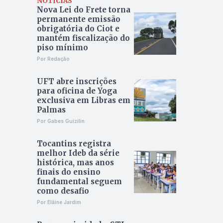
NOTÍCIAS
Nova Lei do Frete torna
permanente emissão
obrigatória do Ciot e
mantém fiscalização do
piso mínimo
Por Redação
UFT abre inscrições
para oficina de Yoga
exclusiva em Libras em
Palmas
Por Gabes Guizilin
Tocantins registra
melhor Ideb da série
histórica, mas anos
finais do ensino
fundamental seguem
como desafio
Por Elâine Jardim