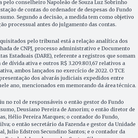
da pelo conselheiro Napoleão de Souza Luz Sobrinho
estação de contas do ordenador de despesas do Fundo
nsumo. Segundo a decisão, a medida tem como objetivo
ão processual antes do julgamento das contas.
uisitados pelo tribunal está a relação analítica dos
hada de CNPJ, processo administrativo e Documento
tas Estaduais (DARE), referente a registros que somam
 de dívida ativa e outros R$ 3.209.803,67 relativos a
 ativa, ambos lançados no exercício de 2022. O TCE
resentação dos alvarás judiciais expedidos entre
uele ano, mencionados em memorando da área técnica.
u no rol de responsáveis o então gestor do Fundo
nsumo, Deusiano Pereira de Amorim; o então diretor de
s, Hélio Pereira Marques; o contador do Fundo,
lva; o então secretário da Fazenda e gestor da Unidade
l, Julio Edstron Secundino Santos; e o contador da