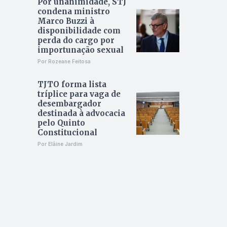
Por unanimidade, STJ
condena ministro
Marco Buzzi à
disponibilidade com
perda do cargo por
importunação sexual
Por Rozeane Feitosa
TJTO forma lista
tríplice para vaga de
desembargador
destinada à advocacia
pelo Quinto
Constitucional
Por Elâine Jardim