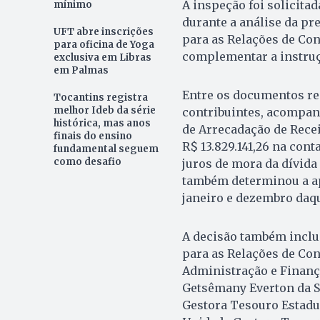
A inspeção foi solicita
mínimo
durante a análise da pr
UFT abre inscrições
para as Relações de Co
para oficina de Yoga
complementar a instruç
exclusiva em Libras
em Palmas
Entre os documentos req
Tocantins registra
melhor Ideb da série
contribuintes, acompan
histórica, mas anos
de Arrecadação de Recei
finais do ensino
R$ 13.829.141,26 na conta
fundamental seguem
como desafio
juros de mora da dívida
também determinou a ap
janeiro e dezembro daq
A decisão também inclui
para as Relações de Co
Administração e Finança
Getsêmany Everton da Si
Gestora Tesouro Estadua