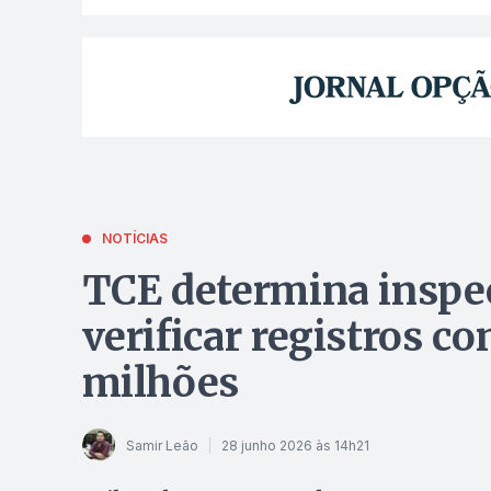
NOTÍCIAS
TCE determina inspe
verificar registros c
milhões
Samir Leão
28 junho 2026 às 14h21