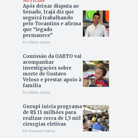
NOTÍCIAS
Após deixar disputa ao
Senado, Irajá diz que
seguirá trabalhando
pelo Tocantins e afirma
que “legado
permanece”
Por Elâine Jardim
Comissão da OABTO vai
acompanhar
investigações sobre
morte de Gustavo
Veloso e prestar apoio à
família
Por Elâine Jardim
Gurupi inicia programa
de R$ 11 milhões para
realizar cerca de 1,5 mil
cirurgias eletivas
Por Rozeane Feitosa