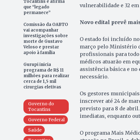
Tocantins e afirma
vulnerabilidade e 32 em 
que “legado
permanece”
Novo edital prevê mais
Comissão da OABTO
vai acompanhar
investigações sobre
O estado foi incluído n
morte de Gustavo
março pelo Ministério d
Veloso e prestar
apoio à família
profissionais para todo
médicos atuarão em equi
Gurupi inicia
assistência básica e n
programa de R$ 11
milhões para realizar
necessário.
cerca de 1,5 mil
cirurgias eletivas
Os gestores municipais
inscrever até 24 de mar
Governo do
previsto para 8 de abril
Tocantins
imediatas, enquanto out
Governo Federal
Saúde
O programa Mais Médico