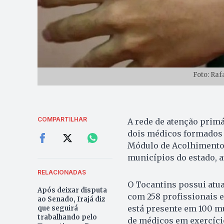
Foto: Raf
COMPARTILHAR
A rede de atenção primá
dois médicos formados no
Módulo de Acolhimento 
municípios do estado, 
RELACIONADAS
O Tocantins possui atu
Após deixar disputa
com 258 profissionais e
ao Senado, Irajá diz
está presente em 100 mu
que seguirá
trabalhando pelo
de médicos em exercício