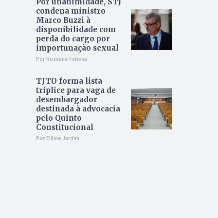
Por unanimidade, STJ
condena ministro
Marco Buzzi à
disponibilidade com
perda do cargo por
importunação sexual
Por Rozeane Feitosa
TJTO forma lista
tríplice para vaga de
desembargador
destinada à advocacia
pelo Quinto
Constitucional
Por Elâine Jardim