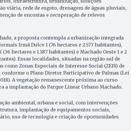
ios, infraestrutura, urbanização, soluções
o viária, rede de esgoto, drenagem de águas pluviais,
tenção de encostas e recuperação de relevos
hado, a proposta contempla a urbanização integrada
rmais Irmã Dulce 1 (76 hectares e 2.577 habitantes),
í (36 hectares e 1.187 habitantes) e Machado Oeste 1 e 2
itantes). Essas localidades, situadas na região sul de
as como Zonas Especiais de Interesse Social (ZEIS) de
, conforme o Plano Diretor Participativo de Palmas (Lei
18). A vegetação remanescente próxima ao curso
ara a implantação do Parque Linear Urbano Machado.
cação ambiental, urbana e social, com intervenções
trutura, implantação de equipamentos sociais,
rio, uso de tecnologia e criação de oportunidades