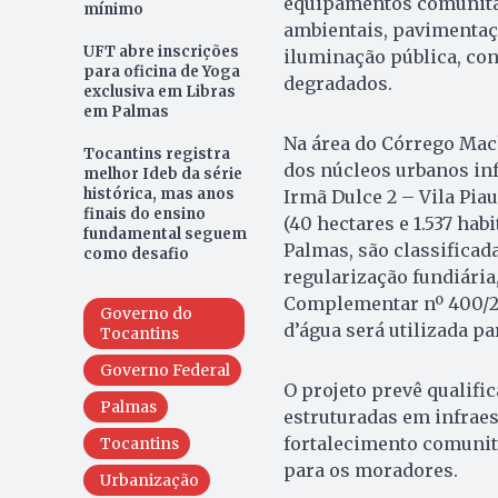
equipamentos comunitár
mínimo
ambientais, pavimentaçã
UFT abre inscrições
iluminação pública, con
para oficina de Yoga
degradados.
exclusiva em Libras
em Palmas
Na área do Córrego Mac
Tocantins registra
dos núcleos urbanos info
melhor Ideb da série
histórica, mas anos
Irmã Dulce 2 – Vila Piau
finais do ensino
(40 hectares e 1.537 hab
fundamental seguem
Palmas, são classificad
como desafio
regularização fundiária
Complementar nº 400/20
Governo do
d’água será utilizada p
Tocantins
Governo Federal
O projeto prevê qualifi
Palmas
estruturadas em infraes
fortalecimento comunitá
Tocantins
para os moradores.
Urbanização