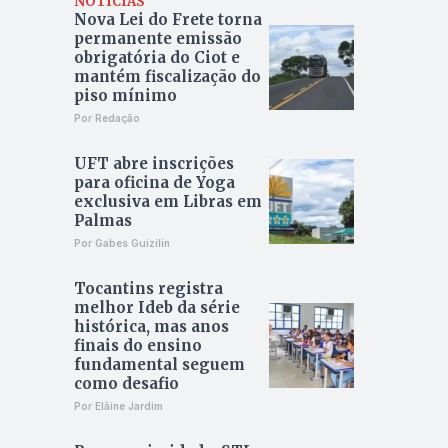
NOTÍCIAS
Nova Lei do Frete torna
permanente emissão
obrigatória do Ciot e
mantém fiscalização do
piso mínimo
Por Redação
UFT abre inscrições
para oficina de Yoga
exclusiva em Libras em
Palmas
Por Gabes Guizilin
Tocantins registra
melhor Ideb da série
histórica, mas anos
finais do ensino
fundamental seguem
como desafio
Por Elâine Jardim