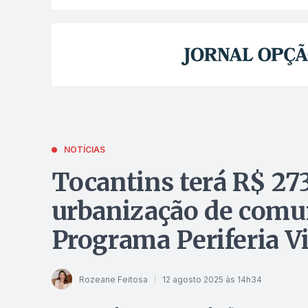
NOTÍCIAS
Tocantins terá R$ 27
urbanização de comu
Programa Periferia V
Rozeane Feitosa
12 agosto 2025 às 14h34