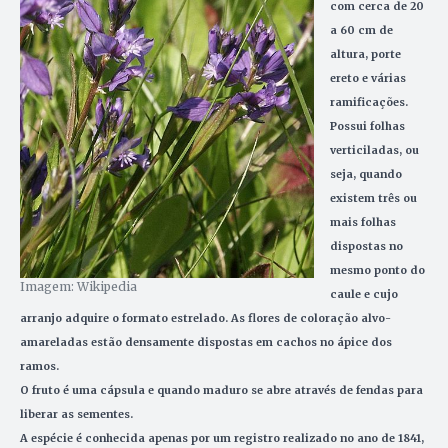
com cerca de 20
a 60 cm de
altura, porte
ereto e várias
ramificações.
Possui folhas
verticiladas, ou
seja, quando
existem três ou
mais folhas
dispostas no
mesmo ponto do
Imagem: Wikipedia
caule e cujo
arranjo adquire o formato estrelado. As flores de coloração alvo-
amareladas estão densamente dispostas em cachos no ápice dos
ramos.
O fruto é uma cápsula e quando maduro se abre através de fendas para
liberar as sementes.
A espécie é conhecida apenas por um registro realizado no ano de 1841,