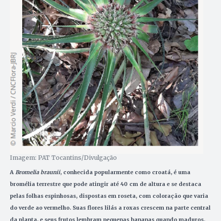
Imagem: PAT Tocantins/Divulgação
A
Bromelia braunii
, conhecida popularmente como croatá, é uma
bromélia terrestre que pode atingir até 40 cm de altura e se destaca
pelas folhas espinhosas, dispostas em roseta, com coloração que varia
do verde ao vermelho. Suas flores lilás a roxas crescem na parte central
da planta, e seus frutos lembram pequenas bananas quando maduros.