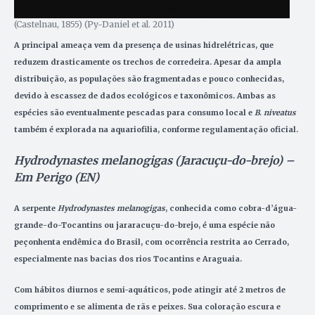
(Castelnau, 1855) (Py-Daniel et al. 2011)
A principal ameaça vem da presença de usinas hidrelétricas, que
reduzem drasticamente os trechos de corredeira. Apesar da ampla
distribuição, as populações são fragmentadas e pouco conhecidas,
devido à escassez de dados ecológicos e taxonômicos.
Ambas as
espécies são eventualmente pescadas para consumo local e
B. niveatus
também é explorada na aquariofilia, conforme regulamentação oficial.
Hydrodynastes melanogigas (Jaracuçu-do-brejo) –
Em Perigo (EN)
A serpente
Hydrodynastes melanogigas
, conhecida como cobra-d’água-
grande-do-Tocantins ou jararacuçu-do-brejo, é uma espécie não
peçonhenta endêmica do Brasil, com ocorrência restrita ao Cerrado,
especialmente nas bacias dos rios Tocantins e Araguaia.
Com hábitos diurnos e semi-aquáticos, pode atingir até 2 metros de
comprimento e se alimenta de rãs e peixes. Sua coloração escura e