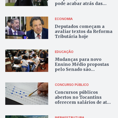
pode acabar atrás das
grades por roubo de joias
ECONOMIA
Deputados começam a
avaliar textos da Reforma
Tributária hoje
EDUCAÇÃO
Mudanças para novo
Ensino Médio propostas
pelo Senado são
rejeitadas na Câmara
CONCURSO PÚBLICO
Concursos públicos
abertos no Tocantins
oferecem salários de até
R$ 13 mil
INFRAESTRUTURA