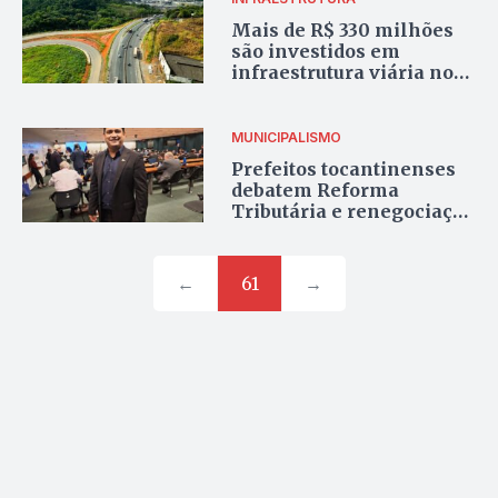
Mais de R$ 330 milhões
são investidos em
infraestrutura viária no
Tocantins; crescimento é
de 98% em relação a 2022
MUNICIPALISMO
Prefeitos tocantinenses
debatem Reforma
Tributária e renegociação
de dívidas em Brasília
←
61
→