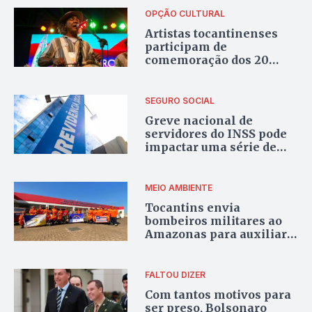
OPÇÃO CULTURAL
Artistas tocantinenses
participam de
comemoração dos 20
anos da Política Nacional
Cultura Viva, em
Salvador
SEGURO SOCIAL
Greve nacional de
servidores do INSS pode
impactar uma série de
serviços
MEIO AMBIENTE
Tocantins envia
bombeiros militares ao
Amazonas para auxiliar
no combate de incêndios
florestais
FALTOU DIZER
Com tantos motivos para
ser preso, Bolsonaro