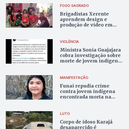
FOGO SAGRADO
Brigadistas Xerente
aprendem design e
produção de vídeo em
projeto sobre justiça
climática
VIOLÊNCIA
Ministra Sonia Guajajara
cobra investigação sobre
morte de jovem indígena
no Tocantins
MANIFESTAÇÃO
Funai repudia crime
contra jovem indígena
encontrada morta na
Aldeia Canuanã, em
Formoso do Araguaia
LUTO
Corpo de idoso Karajá
desaparecido é