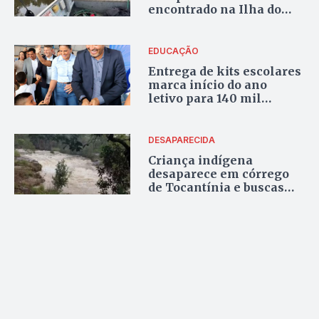
encontrado na Ilha do
Bananal
EDUCAÇÃO
Entrega de kits escolares
marca início do ano
letivo para 140 mil
alunos da rede estadual
do Tocantins
DESAPARECIDA
Criança indígena
desaparece em córrego
de Tocantínia e buscas
enfrentam dificuldades
devido a fortes
correntezas