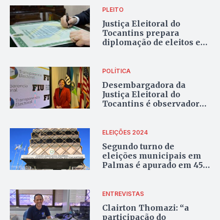
PLEITO
Justiça Eleitoral do
Tocantins prepara
diplomação de eleitos e
suplentes nas eleições
municipais de 2024
POLÍTICA
Desembargadora da
Justiça Eleitoral do
Tocantins é observadora
das eleições norte-
americanas em
Washington
ELEIÇÕES 2024
Segundo turno de
eleições municipais em
Palmas é apurado em 45
minutos
ENTREVISTAS
Clairton Thomazi: “a
participação do