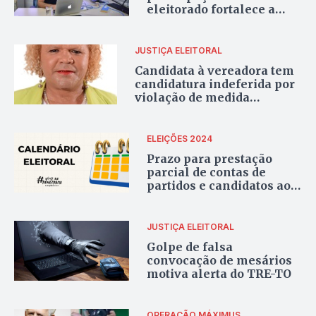
eleitorado fortalece a
democracia pois aumenta
a representatividade”
JUSTIÇA ELEITORAL
Candidata à vereadora tem
candidatura indeferida por
violação de medida
protetiva em Araguaína
ELEIÇÕES 2024
Prazo para prestação
parcial de contas de
partidos e candidatos ao
TRE-TO começa hoje e vai
até sexta
JUSTIÇA ELEITORAL
Golpe de falsa
convocação de mesários
motiva alerta do TRE-TO
OPERAÇÃO MÁXIMUS