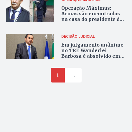
Operação Máximus:
Armas são encontradas
na casa do presidente do
TRE e duas pessoas
foram presas
DECISÃO JUDICIAL
Em julgamento unânime
no TRE Wanderlei
Barbosa é absolvido em
Ação de Investigação
Judicial Eleitoral
1
→