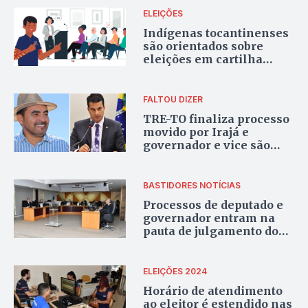
ELEIÇÕES
Indígenas tocantinenses
são orientados sobre
eleições em cartilha
traduzida em suas
línguas maternas
FALTOU DIZER
TRE-TO finaliza processo
movido por Irajá e
governador e vice são
absolvidos
BASTIDORES
NOTÍCIAS
Processos de deputado e
governador entram na
pauta de julgamento do
TRE-TO
ELEIÇÕES 2024
Horário de atendimento
ao eleitor é estendido nas