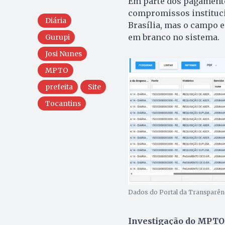
Em parte dos pagamento
compromissos instituci
Diária
Brasília, mas o campo e
em branco no sistema.
Gurupi
Josi Nunes
MPTO
prefeita
Site
Tocantins
Dados do Portal da Transparênc
Investigação do MPTO