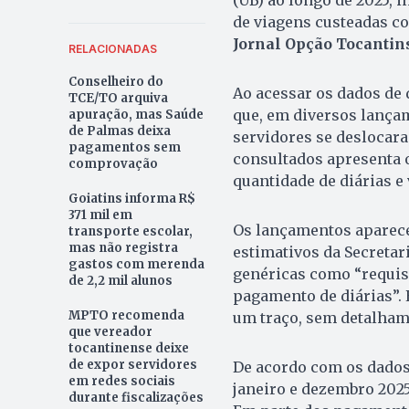
(UB) ao longo de 2025, 
de viagens custeadas co
Jornal
Opção Tocantin
RELACIONADAS
Conselheiro do
Ao acessar os dados de 
TCE/TO arquiva
que, em diversos lançam
apuração, mas Saúde
de Palmas deixa
servidores se deslocara
pagamentos sem
consultados apresenta o
comprovação
quantidade de diárias e
Goiatins informa R$
371 mil em
Os lançamentos aparece
transporte escolar,
mas não registra
estimativos da Secretar
gastos com merenda
genéricas como “requisi
de 2,2 mil alunos
pagamento de diárias”.
MPTO recomenda
um traço, sem detalham
que vereador
tocantinense deixe
de expor servidores
De acordo com os dados 
em redes sociais
janeiro e dezembro 2025
durante fiscalizações