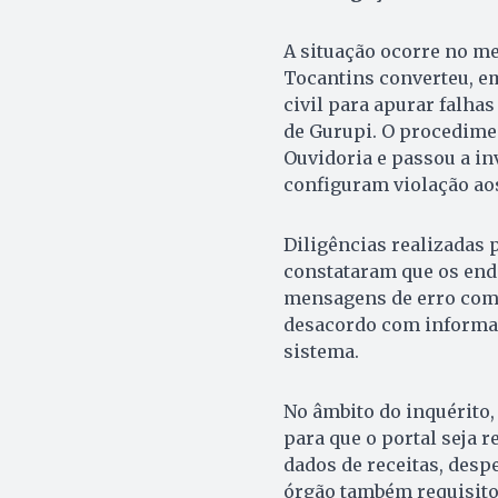
A situação ocorre no m
Tocantins converteu, em
civil para apurar falha
de Gurupi. O procedime
Ouvidoria e passou a in
configuram violação aos
Diligências realizadas 
constataram que os end
mensagens de erro como
desacordo com informaç
sistema.
No âmbito do inquérito,
para que o portal seja r
dados de receitas, despe
órgão também requisitou