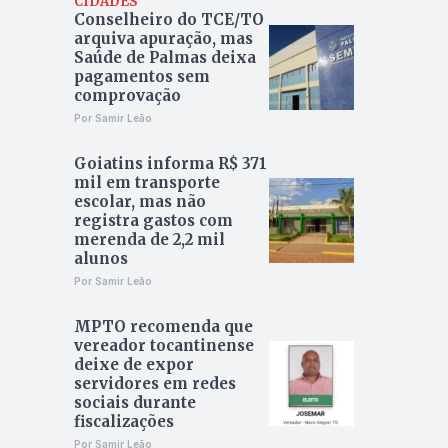
CIDADES
Conselheiro do TCE/TO
arquiva apuração, mas
Saúde de Palmas deixa
pagamentos sem
comprovação
Por Samir Leão
Goiatins informa R$ 371
mil em transporte
escolar, mas não
registra gastos com
merenda de 2,2 mil
alunos
Por Samir Leão
MPTO recomenda que
vereador tocantinense
deixe de expor
servidores em redes
sociais durante
fiscalizações
Por Samir Leão