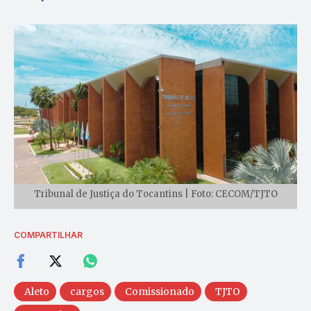
Tribunal de Justiça do Tocantins | Foto: CECOM/TJTO
COMPARTILHAR
Aleto
cargos
Comissionado
TJTO