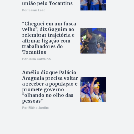
união pelo Tocantins
Por Samir Leão
“Cheguei em um fusca
velho”, diz Gaguim ao
relembrar trajetória e
afirmar ligação com
trabalhadores do
Tocantins
Por Júlia Carvalho
Amélio diz que Palácio
Araguaia precisa voltar
a receber a população e
promete governo
“olhando no olho das
pessoas”
Por Elâine Jardim