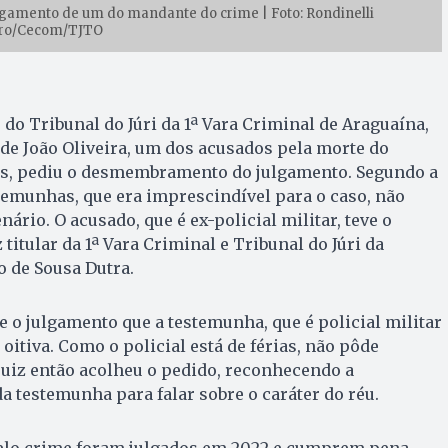
ulgamento de um do mandante do crime | Foto: Rondinelli
iro/Cecom/TJTO
 do Tribunal do Júri da 1ª Vara Criminal de Araguaína,
a de João Oliveira, um dos acusados pela morte do
s, pediu o desmembramento do julgamento. Segundo a
temunhas, que era imprescindível para o caso, não
rio. O acusado, que é ex-policial militar, teve o
 titular da 1ª Vara Criminal e Tribunal do Júri da
o de Sousa Dutra.
e o julgamento que a testemunha, que é policial militar
 oitiva. Como o policial está de férias, não pôde
 juiz então acolheu o pedido, reconhecendo a
a testemunha para falar sobre o caráter do réu.
elo crime foram julgados em 2022 e cumprem pena.