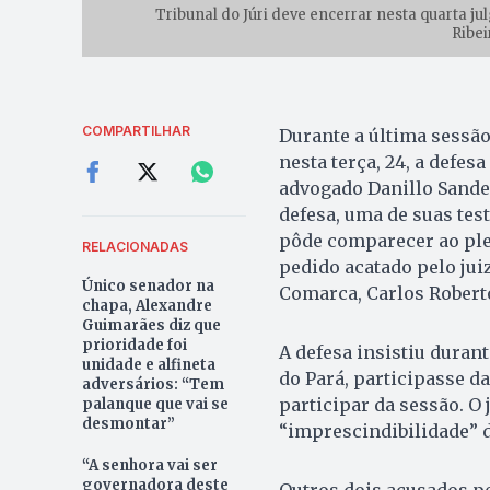
Tribunal do Júri deve encerrar nesta quarta j
Ribe
COMPARTILHAR
Durante a última sessão
nesta terça, 24, a defes
advogado Danillo Sande
defesa, uma de suas tes
pôde comparecer ao plená
RELACIONADAS
pedido acatado pelo juiz
Único senador na
Comarca, Carlos Robert
chapa, Alexandre
Guimarães diz que
prioridade foi
A defesa insistiu durant
unidade e alfineta
do Pará, participasse da
adversários: “Tem
participar da sessão. O
palanque que vai se
desmontar”
“imprescindibilidade” d
“A senhora vai ser
governadora deste
Outros dois acusados p