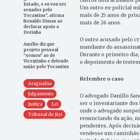
Estado, e eu vou ser
Um outro ex-policial mi
senador pelo
mais de 25 anos de pris
Tocantins”, afirma
Ronaldo Dimas ao
mais de 26 anos.
declarar apoio a
Dorinha
O outro acusado pelo cr
Amélio diz que
mandante do assassinato,
projeto pessoal
Durante o primeiro dia,
“somou” ao de
Vicentinho e defende
o depoimento de testem
união pelo Tocantins
Relembre o caso
Araguaína
julgamento
O advogado Danillo Sand
ser o inventariante dos
Justiça
Lei
onde o advogado suspei
Tribunal do Júri
renunciando da ação, m
pendentes. Após decisão
vendesse um caminhão p