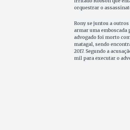
irritado Robson que ent
orquestrar o assassina
Rony se juntou a outros
armar uma emboscada pa
advogado foi morto com
matagal, sendo encontra
2017. Segundo a acusaçã
mil para executar o ad