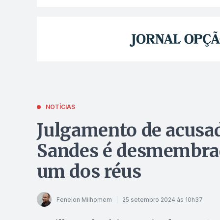
NOTÍCIAS
Julgamento de acusad
Sandes é desmembrad
um dos réus
Fenelon Milhomem
25 setembro 2024 às 10h37