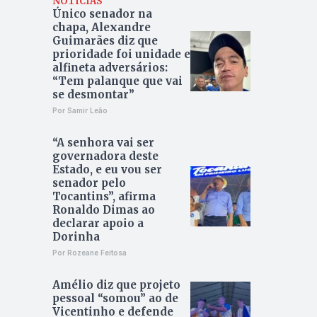
NOTÍCIAS
Único senador na
chapa, Alexandre
Guimarães diz que
prioridade foi unidade e
alfineta adversários:
“Tem palanque que vai
se desmontar”
Por Samir Leão
“A senhora vai ser
governadora deste
Estado, e eu vou ser
senador pelo
Tocantins”, afirma
Ronaldo Dimas ao
declarar apoio a
Dorinha
Por Rozeane Feitosa
Amélio diz que projeto
pessoal “somou” ao de
Vicentinho e defende