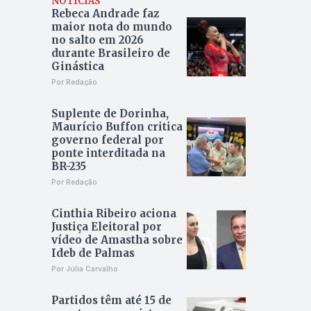
NOTÍCIAS
Rebeca Andrade faz
maior nota do mundo
no salto em 2026
durante Brasileiro de
Ginástica
Por Redação
Suplente de Dorinha,
Maurício Buffon critica
governo federal por
ponte interditada na
BR-235
Por Redação
Cinthia Ribeiro aciona
Justiça Eleitoral por
vídeo de Amastha sobre
Ideb de Palmas
Por Júlia Carvalho
Partidos têm até 15 de