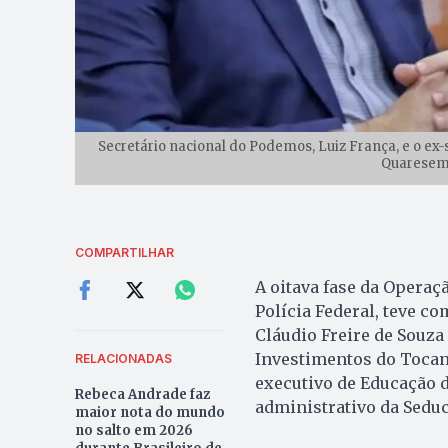
Secretário nacional do Podemos, Luiz França, e o ex-
Quaresemi
COMPARTILHAR
A oitava fase da Operaçã
Polícia Federal, teve c
Cláudio Freire de Souza 
Investimentos do Tocan
RELACIONADAS
executivo de Educação d
Rebeca Andrade faz
administrativo da Seduc
maior nota do mundo
no salto em 2026