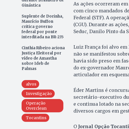
durante Brasileiro de
As ações ocorreram em Br
Ginástica
com cinco mandados de
Suplente de Dorinha,
Federal (STF). A operaç
Maurício Buffon
(CGU). Durante as ações,
critica governo
Seduc, Danilo Pinto da S
federal por ponte
interditada na BR-235
Luiz França foi alvo em
Cinthia Ribeiro aciona
Justiça Eleitoral por
não se manifestou sobre
vídeo de Amastha
havia sido preso em fase
sobre Ideb de
do ex-governador Mauro
Palmas
articulador em esquemas
alvos
Éder Martins é concursa
Investigação
secretário-executivo d
Operação
e continua lotado na se
Overclean
diversos cargos em gest
Tocantins
O
Jornal Opção Tocant