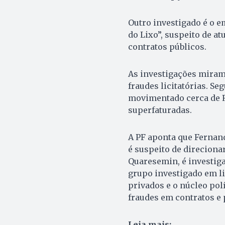
Outro investigado é o 
do Lixo”, suspeito de a
contratos públicos.
As investigações miram
fraudes licitatórias. Se
movimentado cerca de R$
superfaturadas.
A PF aponta que Fernand
é suspeito de direciona
Quaresemin, é investig
grupo investigado em li
privados e o núcleo pol
fraudes em contratos e 
Leia mais: