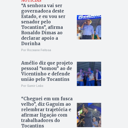
NOTÍCIAS
“A senhora vai ser
governadora deste
Estado, e eu vou ser
senador pelo
Tocantins”, afirma
Ronaldo Dimas ao
declarar apoio a
Dorinha
Por Rozeane Feitosa
Amélio diz que projeto
pessoal “somou” ao de
Vicentinho e defende
união pelo Tocantins
Por Samir Leão
“Cheguei em um fusca
velho”, diz Gaguim ao
relembrar trajetória e
afirmar ligação com
trabalhadores do
Tocantins