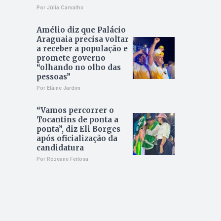
Por Júlia Carvalho
Amélio diz que Palácio
Araguaia precisa voltar
a receber a população e
promete governo
“olhando no olho das
pessoas”
Por Elâine Jardim
“Vamos percorrer o
Tocantins de ponta a
ponta”, diz Eli Borges
após oficialização da
candidatura
Por Rozeane Feitosa