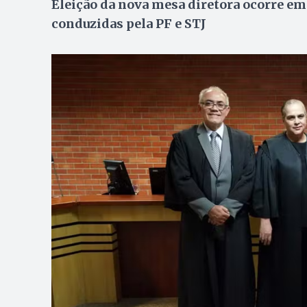
Eleição da nova mesa diretora ocorre em
conduzidas pela PF e STJ