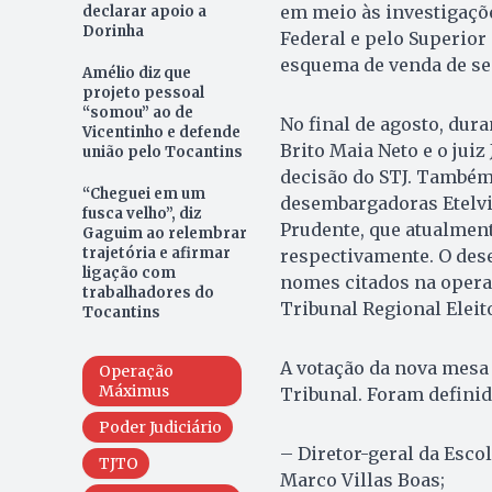
em meio às investigaçõ
declarar apoio a
Dorinha
Federal e pelo Superior
esquema de venda de sen
Amélio diz que
projeto pessoal
“somou” ao de
No final de agosto, dur
Vicentinho e defende
Brito Maia Neto e o jui
união pelo Tocantins
decisão do STJ. Também
“Cheguei em um
desembargadoras Etelvi
fusca velho”, diz
Prudente, que atualment
Gaguim ao relembrar
trajetória e afirmar
respectivamente. O des
ligação com
nomes citados na opera
trabalhadores do
Tribunal Regional Eleito
Tocantins
A votação da nova mesa
Operação
Máximus
Tribunal. Foram definid
Poder Judiciário
– Diretor-geral da Esco
TJTO
Marco Villas Boas;