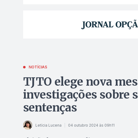
NOTÍCIAS
TJTO elege nova mesa
investigações sobre 
sentenças
Letícia Lucena
04 outubro 2024 às 09h11