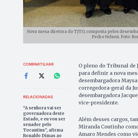
Nova mesa diretora do TJTO, composta pelos desemba
Pedro Nelson. Foto: Ro
COMPARTILHAR
O pleno do Tribunal de J
para definir a nova mesa
desembargadora Maysa V
corregedora-geral da Ju
desembargadora Jacquel
RELACIONADAS
vice-presidente.
“A senhora vai ser
governadora deste
Além desses cargos, ta
Estado, e eu vou ser
senador pelo
Miranda Coutinho como 
Tocantins”, afirma
Amaro Mendes como vice
Ronaldo Dimas ao