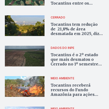
Tocantins entre os
estados mais impactados
pela perda de vegetação
CERRADO
Tocantins tem redução
de 21,8% de área
desmatada em 2025, diz
governo
DADOS DO INPE
Tocantins é o 2º estado
que mais desmatou o
Cerrado no 1º semestre
de 2025
MEIO AMBIENTE
Tocantins receberá
recursos do Fundo
Amazônia para ações
contra queimadas no
Cerrado
MEIO AMBIENTE