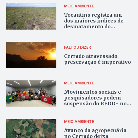
sementes do Cerrado
MEIO AMBIENTE
Tocantins registra um
dos maiores índices de
desmatamento do
Cerrado em 2025, apesar
de queda nacional
FALTOU DIZER
Cerrado atravessado,
preservação é imperativo
MEIO AMBIENTE
Movimentos sociais e
pesquisadores pedem
suspensão do REDD+ no
Tocantins
MEIO AMBIENTE
Avanço da agropecuária
no Cerrado deixa