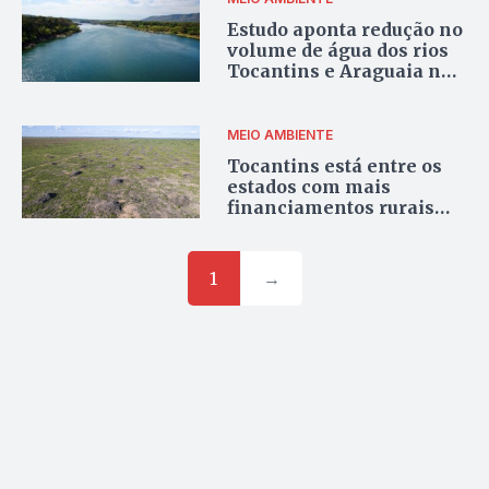
Estudo aponta redução no
volume de água dos rios
Tocantins e Araguaia nas
últimas décadas
MEIO AMBIENTE
Tocantins está entre os
estados com mais
financiamentos rurais
barrados pelo BNDES por
suspeita de
desmatamento ilegal
1
→