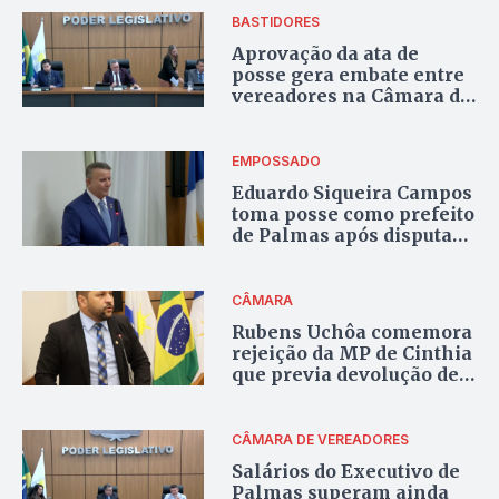
BASTIDORES
Aprovação da ata de
posse gera embate entre
vereadores na Câmara de
Palmas
EMPOSSADO
Eduardo Siqueira Campos
toma posse como prefeito
de Palmas após disputa
acirrada pela Mesa
Diretora
CÂMARA
Rubens Uchôa comemora
rejeição da MP de Cinthia
que previa devolução de
R$16 milhões da educação
CÂMARA DE VEREADORES
Salários do Executivo de
Palmas superam ainda