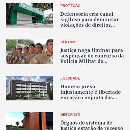
Bandeira
PROTEÇÃO
Defensoria cria canal
sigiloso para denunciar
violações de direitos
humanos no Tocantins
CERTAME
Justiça nega liminar para
suspensão do concurso da
Polícia Militar do
Tocantins
LIBERDADE
Homem preso
injustamente é libertado
em ação conjunta das
Defensorias Públicas do
Tocantins e Goiás
DESCANSO
Órgãos do sistema de
Justiça estarão de recesso