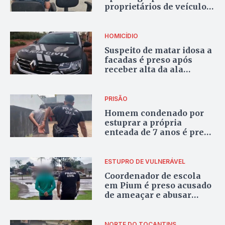
proprietários de veículos
no Tocantins é preso
HOMICÍDIO
Suspeito de matar idosa a
facadas é preso após
receber alta da ala
psiquiátrica em
Araguaína
PRISÃO
Homem condenado por
estuprar a própria
enteada de 7 anos é preso
em Nova Olinda
ESTUPRO DE VULNERÁVEL
Coordenador de escola
em Pium é preso acusado
de ameaçar e abusar
sexualmente de aluna de
11 anos
NORTE DO TOCANTINS