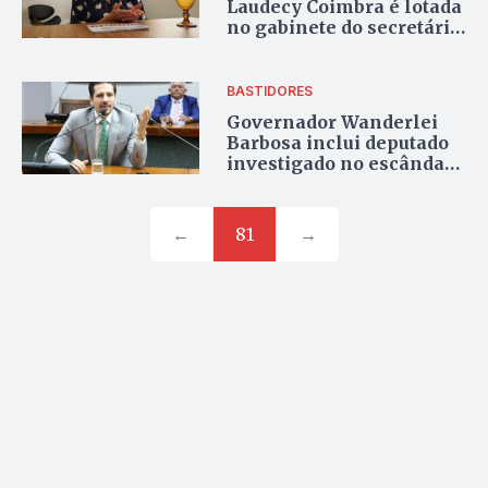
Laudecy Coimbra é lotada
no gabinete do secretário
executivo da Seduc
BASTIDORES
Governador Wanderlei
Barbosa inclui deputado
investigado no escândalo
do lixo em delegação que
debaterá meio ambiente
na Suíça
←
81
→