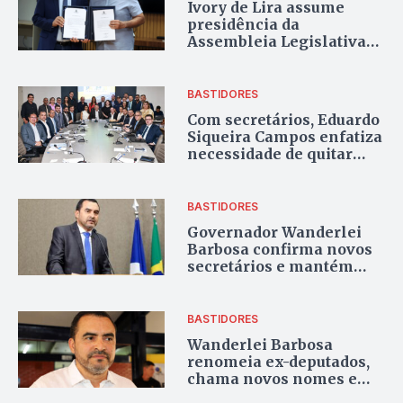
Ivory de Lira assume
presidência da
Assembleia Legislativa
durante viagem de
Amélio Cayres à Suíça
BASTIDORES
Com secretários, Eduardo
Siqueira Campos enfatiza
necessidade de quitar
pendências da gestão
Cinthia Ribeiro
BASTIDORES
Governador Wanderlei
Barbosa confirma novos
secretários e mantém
maioria do 1º escalão no
Tocantins
BASTIDORES
Wanderlei Barbosa
renomeia ex-deputados,
chama novos nomes e
deixa segurança pública