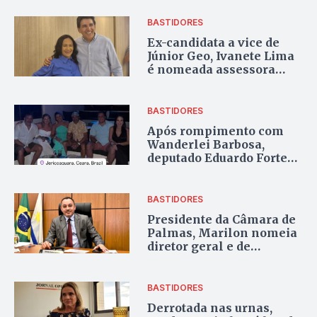
de lado por mais um dia
BASTIDORES
Ex-candidata a vice de
Júnior Geo, Ivanete Lima
é nomeada assessora
executiva de Eduardo
Siqueira Campos
BASTIDORES
Após rompimento com
Wanderlei Barbosa,
deputado Eduardo Fortes
passa férias com
governador
BASTIDORES
Presidente da Câmara de
Palmas, Marilon nomeia
diretor geral e de
finanças da Casa
BASTIDORES
Derrotada nas urnas,