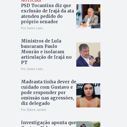
NOTÍCIAS
PSD Tocantins diz que
exclusão de Irajá da ata
atendeu pedido do
próprio senador
Por Samir Leão
Ministros de Lula
bancaram Paulo
Mourão e isolaram
articulação de Irajá no
PT
Por Samir Leão
Madrasta tinha dever de
cuidado com Gustavo e
pode responder por
omissão nas agressões,
diz delegado
Por Elâine Jardim
Investigação aponta que