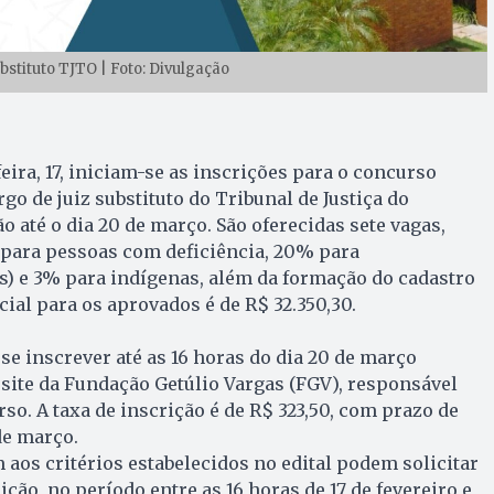
bstituto TJTO | Foto: Divulgação
eira, 17, iniciam-se as inscrições para o concurso
go de juiz substituto do Tribunal de Justiça do
o até o dia 20 de março. São oferecidas sete vagas,
 para pessoas com deficiência, 20% para
s) e 3% para indígenas, além da formação do cadastro
icial para os aprovados é de R$ 32.350,30.
e inscrever até as 16 horas do dia 20 de março
o site da Fundação Getúlio Vargas (FGV), responsável
so. A taxa de inscrição é de R$ 323,50, com prazo de
de março.
aos critérios estabelecidos no edital podem solicitar
ição, no período entre as 16 horas de 17 de fevereiro e