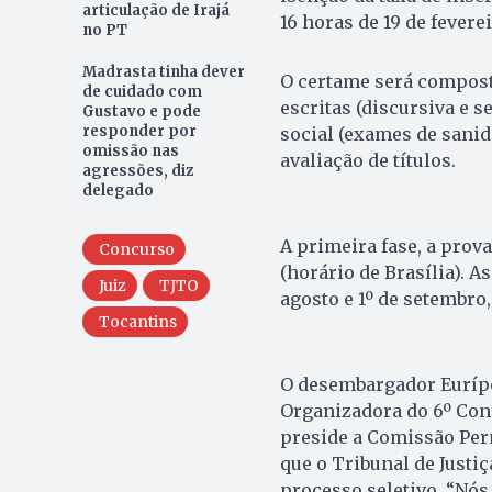
articulação de Irajá
16 horas de 19 de feverei
no PT
Madrasta tinha dever
O certame será composto
de cuidado com
escritas (discursiva e s
Gustavo e pode
responder por
social (exames de sanida
omissão nas
avaliação de títulos.
agressões, diz
delegado
A primeira fase, a prova
Concurso
(horário de Brasília). A
Juiz
TJTO
agosto e 1º de setembro
Tocantins
O desembargador Euríp
Organizadora do 6º Con
preside a Comissão Per
que o Tribunal de Justi
processo seletivo. “Nós