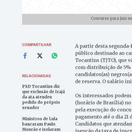
Concurso para juiz su
COMPARTILHAR
A partir desta segunda-f
público destinado ao car
Tocantins (TJTO), que vã
com distribuição de 5%
candidatos(as) negros(a
RELACIONADAS
de reserva. O salário in
PSD Tocantins diz
que exclusão de Irajá
Os interessados podem s
da ata atendeu
(horário de Brasília) n
pedido do próprio
senador
pela execução do concur
pagamento até o dia 21 
Ministros de Lula
Candidatos que atendam 
bancaram Paulo
Mourão e isolaram
isenção da taxa de inscr