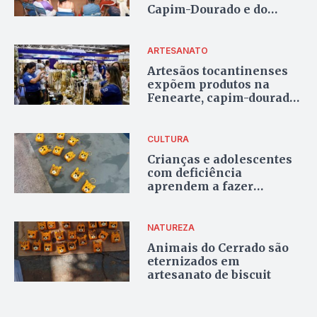
Capim-Dourado e do
Buriti em Ponte Alta do
TO
ARTESANATO
Artesãos tocantinenses
expõem produtos na
Fenearte, capim-dourado
é destaque
CULTURA
Crianças e adolescentes
com deficiência
aprendem a fazer
animais do Cerrado em
artesanato de biscuit
NATUREZA
Animais do Cerrado são
eternizados em
artesanato de biscuit