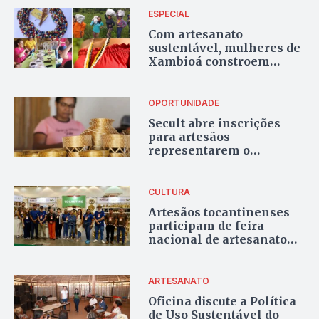
ESPECIAL
Com artesanato
sustentável, mulheres de
Xambioá constroem
oportunidades e
recomeços a partir de
sementes do Cerrado
OPORTUNIDADE
Secult abre inscrições
para artesãos
representarem o
Tocantins em feira
nacional de artesanato
CULTURA
Artesãos tocantinenses
participam de feira
nacional de artesanato
em Fortaleza, no Ceará
ARTESANATO
Oficina discute a Política
de Uso Sustentável do